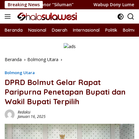
Langsung
adi Honor “Siluman”
Breaking News
Wabup Dony Lumenta Pimpin Rakor
ke
konten
Beranda
Nasional
Daerah
Internasional
Politik
Bolmon
Beranda
Bolmong Utara
Bolmong Utara
DPRD Bolmut Gelar Rapat
Paripurna Penetapan Bupati dan
Wakil Bupati Terpilih
Redaksi
Januari 16, 2025