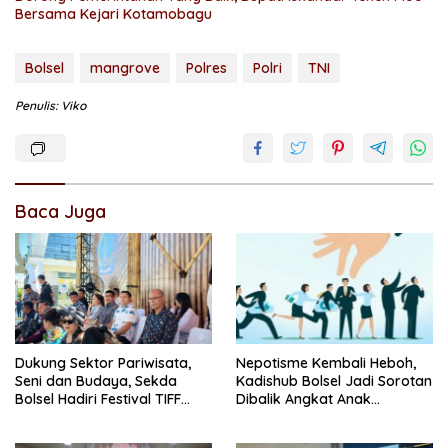
Bersama Kejari Kotamobagu
Bolsel
mangrove
Polres
Polri
TNI
Penulis: Viko
Baca Juga
Dukung Sektor Pariwisata,
Nepotisme Kembali Heboh,
Seni dan Budaya, Sekda
Kadishub Bolsel Jadi Sorotan
Bolsel Hadiri Festival TIFF
Dibalik Angkat Anak
Tomohon
Kandung Jadi Honor
“Siluman”