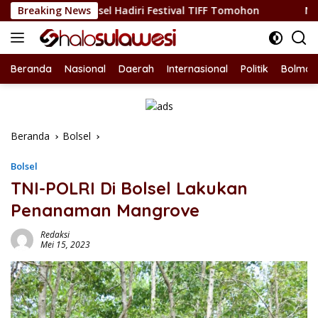
Langsung
a Bolsel Hadiri Festival TIFF Tomohon
Breaking News
Nepotisme Kemba
ke
konten
Beranda
Nasional
Daerah
Internasional
Politik
Bolmon
Beranda
Bolsel
Bolsel
TNI-POLRI Di Bolsel Lakukan
Penanaman Mangrove
Redaksi
Mei 15, 2023