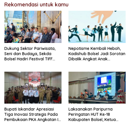
Rekomendasi untuk kamu
Dukung Sektor Pariwisata,
Nepotisme Kembali Heboh,
Seni dan Budaya, Sekda
Kadishub Bolsel Jadi Sorotan
Bolsel Hadiri Festival TIFF
Dibalik Angkat Anak
Tomohon
Kandung Jadi Honor
“Siluman”
Bupati Iskandar Apresiasi
Laksanakan Paripurna
Tiga Inovasi Strategis Pada
Peringatan HUT Ke-18
Pembukaan PKA Angkatan II
Kabupaten Bolsel, Ketua
2026
DPRD Tegaskan Kolaborasi