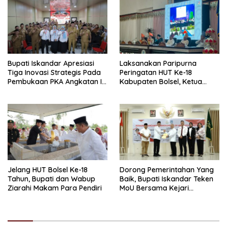
Bupati Iskandar Apresiasi
Laksanakan Paripurna
Tiga Inovasi Strategis Pada
Peringatan HUT Ke-18
Pembukaan PKA Angkatan II
Kabupaten Bolsel, Ketua
2026
DPRD Tegaskan Kolaborasi
Demi Kemajuan
Jelang HUT Bolsel Ke-18
Dorong Pemerintahan Yang
Tahun, Bupati dan Wabup
Baik, Bupati Iskandar Teken
Ziarahi Makam Para Pendiri
MoU Bersama Kejari
Kotamobagu