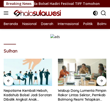
Langsung
daya, Sekda Bolsel Hadiri Festival TIFF Tomohon
Breaking News
Nepot
ke
konten
Beranda
Nasional
Daerah
Internasional
Politik
Bolmon
Sulhan
Nepotisme Kembali Heboh,
Wabup Dony Lumenta Pimpin
Kadishub Bolsel Jadi Sorotan
Rakor Lintas Sektor, Pemkab
Dibalik Angkat Anak
Bolmong Resmi Tetapkan
Kandung Jadi Honor
Status Siaga Darurat
“Siluman”
Bencana