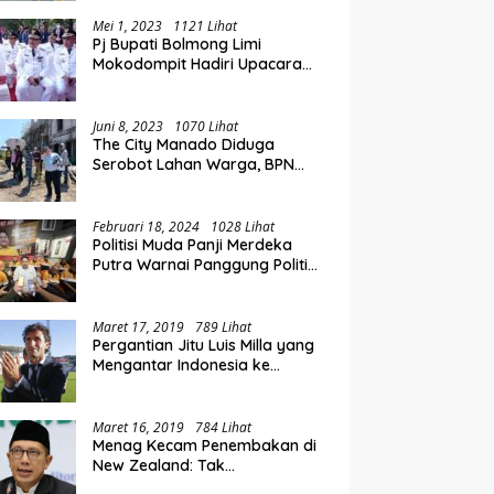
Mei 1, 2023
1121 Lihat
i Rakorwil TPAKD Sulut-
Pemkot Kotamobagu Dukung
E
Pj Bupati Bolmong Limi
talo, Wawali Rendy
Perluasan Akses Keuangan
P
Mokodompit Hadiri Upacara
g Inklusi Keuangan dan
Lewat Rakorwil TPAKD
O
Peringatan Hari Otda ke XXVI
iayaan UMKM
K
Juni 8, 2023
1070 Lihat
The City Manado Diduga
Serobot Lahan Warga, BPN
Temukan Fakta Mengejutkan
Saat Lakukan Pengukuran
Februari 18, 2024
1028 Lihat
Politisi Muda Panji Merdeka
Putra Warnai Panggung Politik
di Kotamobagu
Maret 17, 2019
789 Lihat
Pergantian Jitu Luis Milla yang
Mengantar Indonesia ke
Semifinal
Maret 16, 2019
784 Lihat
Menag Kecam Penembakan di
New Zealand: Tak
Berperikemanusiaan!