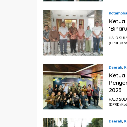
Kotamob
Ketua 
‘Binar
HALO SULA
(DPRD) Ko
Daerah
,
K
Ketua 
Penye
2023
HALO SULA
(DPRD) Ko
Daerah
,
K