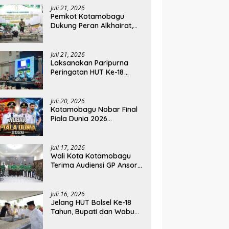
Juli 21, 2026
Pemkot Kotamobagu
Dukung Peran Alkhairat,
Pengurus Komda dan WIA
Resmi Dilantik
Juli 21, 2026
Laksanakan Paripurna
Peringatan HUT Ke-18
Kabupaten Bolsel, Ketua
DPRD Tegaskan
Kolaborasi Demi
Juli 20, 2026
Kemajuan
Kotamobagu Nobar Final
Piala Dunia 2026
Berlangsung Meriah, Wali
Kota Apresiasi Antusiasme
Warga
Juli 17, 2026
Wali Kota Kotamobagu
Terima Audiensi GP Ansor
Sulut, Bahas Pelantikan
hingga Program Ansor
Smart
Juli 16, 2026
Jelang HUT Bolsel Ke-18
Tahun, Bupati dan Wabup
Ziarahi Makam Para