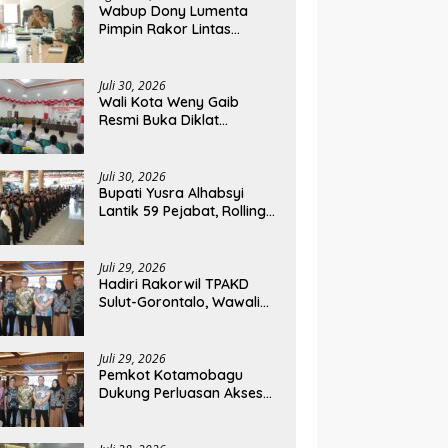
Wabup Dony Lumenta
Pimpin Rakor Lintas
Sektor, Pemkab Bolmong
Resmi Tetapkan Status
Siaga Darurat Bencana
Juli 30, 2026
Wali Kota Weny Gaib
Resmi Buka Diklat
Paskibraka Kotamobagu
2026
Juli 30, 2026
Bupati Yusra Alhabsyi
Lantik 59 Pejabat, Rolling
Jabatan Keempat di
Pemkab Bolmong
Juli 29, 2026
Hadiri Rakorwil TPAKD
Sulut-Gorontalo, Wawali
Rendy Dorong Inklusi
Keuangan dan
Pembiayaan UMKM
Juli 29, 2026
Pemkot Kotamobagu
Dukung Perluasan Akses
Keuangan Lewat Rakorwil
TPAKD