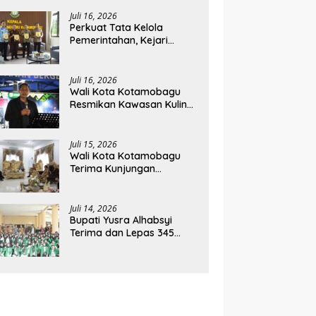
Pendiri
Juli 16, 2026
Perkuat Tata Kelola
Pemerintahan, Kejari
Kotamobagu Serahkan 4
Pendapat Hukum ke
Bolmong
Juli 16, 2026
Wali Kota Kotamobagu
Resmikan Kawasan Kuliner
Paloko Kinalang (SanPalk)
Juli 15, 2026
Wali Kota Kotamobagu
Terima Kunjungan
Perdana Kapolres, Perkuat
Sinergi Jaga Kamtibmas
Juli 14, 2026
Bupati Yusra Alhabsyi
Terima dan Lepas 345
Mahasiswa KKN Tematik
Integratif IAIN Manado di
Bolmong