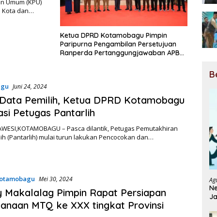
an Umum (KPU)
i Kota dan…
Ketua DPRD Kotamobagu Pimpin
Paripurna Pengambilan Persetujuan
Ranperda Pertanggungjawaban APBD
2023
B
agu
Juni 24, 2024
 Data Pemilih, Ketua DPRD Kotamobagu
asi Petugas Pantarlih
WESI,KOTAMOBAGU – Pasca dilantik, Petugas Pemutakhiran
ih (Pantarlih) mulai turun lakukan Pencocokan dan…
otamobagu
Mei 30, 2024
Ag
Ne
 Makalalag Pimpin Rapat Persiapan
Ja
anaan MTQ ke XXX tingkat Provinsi
Ja