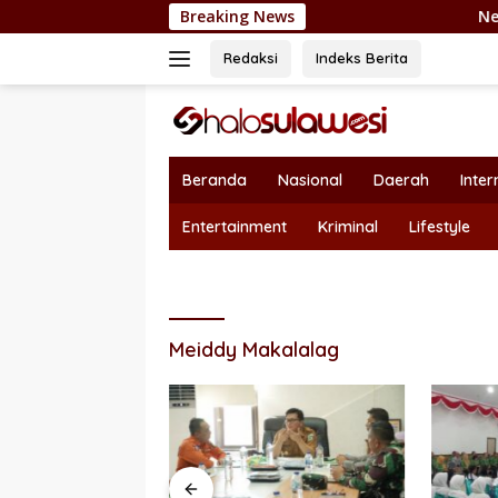
Langsung
Breaking News
Nepotisme Kembali Heboh, 
ke
konten
Redaksi
Indeks Berita
Beranda
Nasional
Daerah
Inter
Entertainment
Kriminal
Lifestyle
Meiddy Makalalag