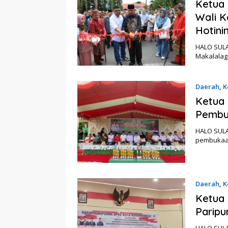
Ketua 
Wali K
Hotin
HALO SUL
Makalalag 
Daerah
,
K
Ketua 
Pembu
HALO SULA
pembukaan
Daerah
,
K
Ketua
Paripu