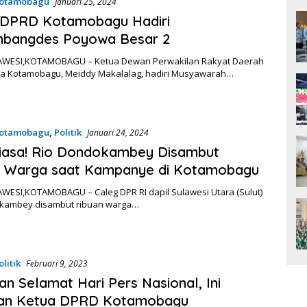
otamobagu
Januari 25, 2024
 DPRD Kotamobagu Hadiri
nbangdes Poyowa Besar 2
WESI,KOTAMOBAGU – Ketua Dewan Perwakilan Rakyat Daerah
ta Kotamobagu, Meiddy Makalalag, hadiri Musyawarah…
otamobagu
,
Politik
Januari 24, 2024
iasa! Rio Dondokambey Disambut
n Warga saat Kampanye di Kotamobagu
WESI,KOTAMOBAGU – Caleg DPR RI dapil Sulawesi Utara (Sulut)
kambey disambut ribuan warga…
olitik
Februari 9, 2023
n Selamat Hari Pers Nasional, Ini
an Ketua DPRD Kotamobagu