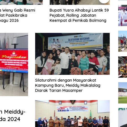
a Weny Gaib Resmi
Bupati Yusra Alhabsyi Lantik 59
Hadir
lat Paskibraka
Pejabat, Rolling Jabatan
Goron
agu 2026
Keempat di Pemkab Bolmong
Doron
Pemb
Silaturahmi dengan Masyarakat
Kampung Baru, Meiddy Makalalag
Diarak Tarian Masamper
n Meiddy-
ada 2024