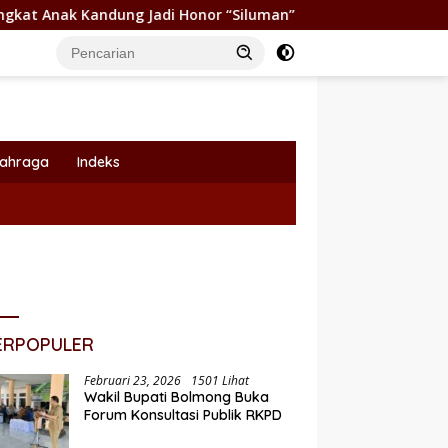
i Honor “Siluman”
Wabup Dony Lumenta Pimpin Rakor L
lahraga
Indeks
ERPOPULER
Februari 23, 2026
1501 Lihat
Wakil Bupati Bolmong Buka
Forum Konsultasi Publik RKPD