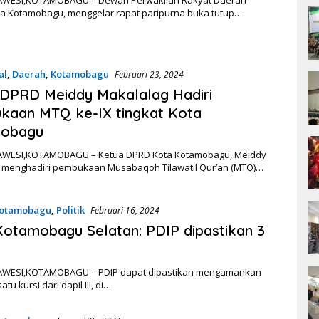
AWESI,KOTAMOBAGU – Dewan Perwakilan Rakyat Daerah
ta Kotamobagu, menggelar rapat paripurna buka tutup…
al
,
Daerah
,
Kotamobagu
Februari 23, 2024
DPRD Meiddy Makalalag Hadiri
kaan MTQ ke-IX tingkat Kota
obagu
AWESI,KOTAMOBAGU – Ketua DPRD Kota Kotamobagu, Meiddy
 menghadiri pembukaan Musabaqoh Tilawatil Qur’an (MTQ)…
otamobagu
,
Politik
Februari 16, 2024
Kotamobagu Selatan: PDIP dipastikan 3
AWESI,KOTAMOBAGU – PDIP dapat dipastikan mengamankan
satu kursi dari dapil III, di…