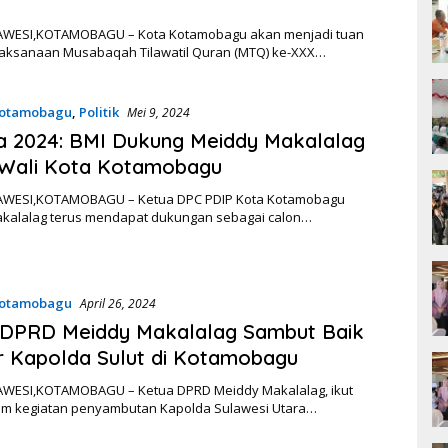
AWESI,KOTAMOBAGU – Kota Kotamobagu akan menjadi tuan
aksanaan Musabaqah Tilawatil Quran (MTQ) ke-XXX…
otamobagu
,
Politik
Mei 9, 2024
a 2024: BMI Dukung Meiddy Makalalag
 Wali Kota Kotamobagu
AWESI,KOTAMOBAGU – Ketua DPC PDIP Kota Kotamobagu
kalalag terus mendapat dukungan sebagai calon…
otamobagu
April 26, 2024
 DPRD Meiddy Makalalag Sambut Baik
 Kapolda Sulut di Kotamobagu
WESI,KOTAMOBAGU – Ketua DPRD Meiddy Makalalag, ikut
lam kegiatan penyambutan Kapolda Sulawesi Utara…