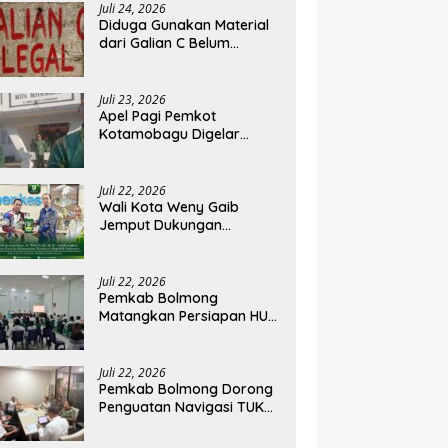
Juli 24, 2026
Diduga Gunakan Material
dari Galian C Belum
Berizin, Proyek Landscape
RS Pratama Boltim Disorot
Juli 23, 2026
Apel Pagi Pemkot
Kotamobagu Digelar
Penuh dengan Bahasa
Mongondow
Juli 22, 2026
Wali Kota Weny Gaib
Jemput Dukungan
Kemenkes untuk
Tingkatkan Layanan RSUD
Kotamobagu
Juli 22, 2026
Pemkab Bolmong
Matangkan Persiapan HUT
ke-81 RI, Seluruh OPD
Diminta Perkuat
Koordinasi
Juli 22, 2026
Pemkab Bolmong Dorong
Penguatan Navigasi TUKS
Lewat Audiensi dengan
Dirjen Perhubungan Laut