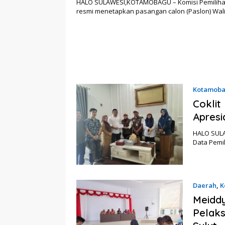
HALO SULAWESI,KOTAMOBAGU – Komisi Pemilih
resmi menetapkan pasangan calon (Paslon) Wal
Kotamob
Coklit
Apresi
HALO SULA
Data Pemil
Daerah
,
K
Meiddy
Pelaks