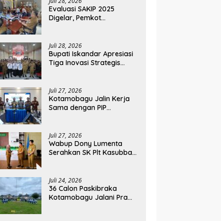
Juli 28, 2026
Evaluasi SAKIP 2025
Digelar, Pemkot
Kotamobagu Optimistis
Tingkatkan Tata Kelola
Pemerintahan
Juli 28, 2026
Bupati Iskandar Apresiasi
Tiga Inovasi Strategis
Pada Pembukaan PKA
Angkatan II 2026
Juli 27, 2026
Kotamobagu Jalin Kerja
Sama dengan PIP
Kemenkeu RI, Pelaku UMKM
Dapat Akses Kredit dan
Pendampingan
Juli 27, 2026
Wabup Dony Lumenta
Serahkan SK Plt Kasubbag
Kepegawaian Dishub dan
Kepala UPTD Puskesmas
Inobonto
Juli 24, 2026
36 Calon Paskibraka
Kotamobagu Jalani Pra
Diklat, Karantina Dimulai 13
Agustus