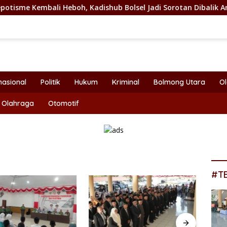
Kadishub Bolsel Jadi Sorotan Dibalik Angkat Anak Kandung Jad
nasional
Politik
Hukum
Kriminal
Bolmong Utara
O
Olahraga
Otomotif
#T