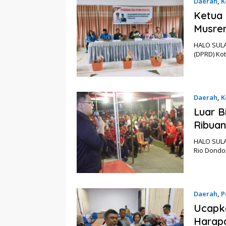
Daerah
,
K
Ketua
Musre
HALO SULA
(DPRD) Ko
Daerah
,
K
Luar B
Ribua
HALO SULA
Rio Dondo
Daerah
,
P
Ucapka
Harap