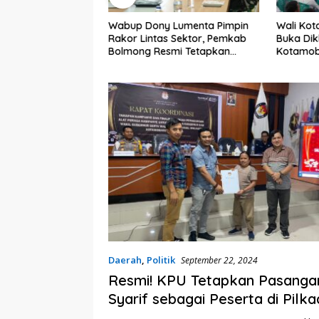
Wabup Dony Lumenta Pimpin
Wali Kot
embali Heboh,
Rakor Lintas Sektor, Pemkab
Buka Dik
lsel Jadi Sorotan
Bolmong Resmi Tetapkan
Kotamob
kat Anak Kandung
Status Siaga Darurat Bencana
“Siluman”
Daerah
,
Politik
September 22, 2024
Resmi! KPU Tetapkan Pasanga
Syarif sebagai Peserta di Pilk