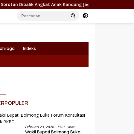
kat Anak Kandung Jadi Honor “Siluman”
Wabup Dony Lum
lahraga
Indeks
ERPOPULER
Februari 23, 2026
1505 Lihat
Wakil Bupati Bolmong Buka