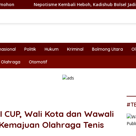
isme Kembali Heboh, Kadishub Bolsel Jadi Sorotan Dibalik Ang
nasional
Politik
Hukum
Kriminal
Bolmong Utara
O
Olahraga
Otomotif
#T
I CUP, Wali Kota dan Wawali
emajuan Olahraga Tenis