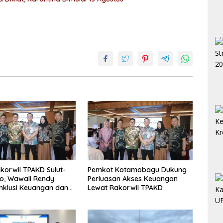
akorwil TPAKD Sulut-
Pemkot Kotamobagu Dukung
o, Wawali Rendy
Perluasan Akses Keuangan
nklusi Keuangan dan
Lewat Rakorwil TPAKD
aan UMKM