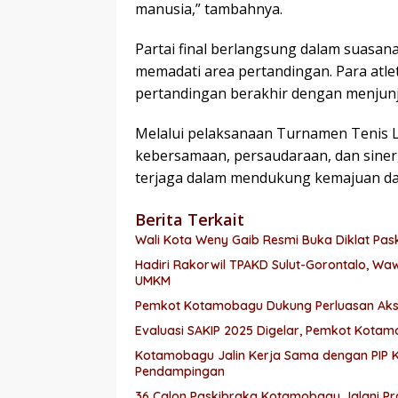
manusia,” tambahnya.
Partai final berlangsung dalam suasa
memadati area pertandingan. Para at
pertandingan berakhir dengan menjunjung
Melalui pelaksanaan Turnamen Tenis
kebersamaan, persaudaraan, dan siner
terjaga dalam mendukung kemajuan 
Berita Terkait
Wali Kota Weny Gaib Resmi Buka Diklat P
Hadiri Rakorwil TPAKD Sulut-Gorontalo, W
UMKM
Pemkot Kotamobagu Dukung Perluasan Aks
Evaluasi SAKIP 2025 Digelar, Pemkot Kotam
Kotamobagu Jalin Kerja Sama dengan PIP K
Pendampingan
36 Calon Paskibraka Kotamobagu Jalani Pra 