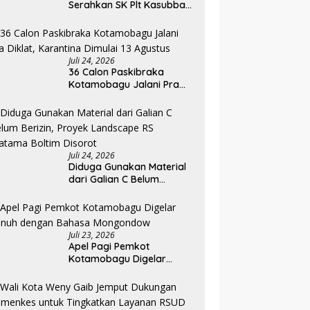
Serahkan SK Plt Kasubbag
Kepegawaian Dishub dan
Kepala UPTD Puskesmas
Inobonto
Juli 24, 2026
36 Calon Paskibraka
Kotamobagu Jalani Pra
Diklat, Karantina Dimulai 13
Agustus
Juli 24, 2026
Diduga Gunakan Material
dari Galian C Belum
Berizin, Proyek Landscape
RS Pratama Boltim Disorot
Juli 23, 2026
Apel Pagi Pemkot
Kotamobagu Digelar
Penuh dengan Bahasa
Mongondow