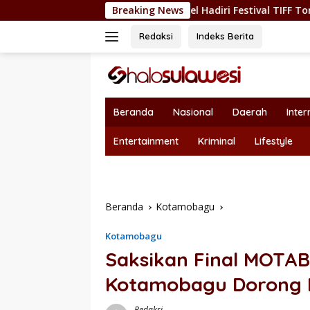
Langsung
udaya, Sekda Bolsel Hadiri Festival TIFF Tomohon
Breaking News
Nepot
ke
konten
Redaksi
Indeks Berita
Beranda
Nasional
Daerah
Inter
Entertainment
Kriminal
Lifestyle
Beranda
Kotamobagu
Kotamobagu
Saksikan Final MOTAB
Kotamobagu Dorong K
Redaksi