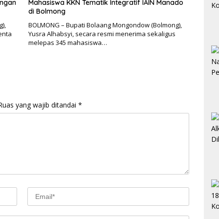
ungan
Mahasiswa KKN Tematik Integratif IAIN Manado
di Bolmong
),
BOLMONG – Bupati Bolaang Mongondow (Bolmong),
enta
Yusra Alhabsyi, secara resmi menerima sekaligus
melepas 345 mahasiswa…
Ruas yang wajib ditandai
*