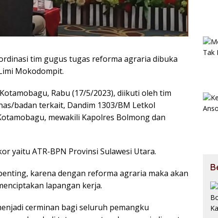
ordinasi tim gugus tugas reforma agraria dibuka
Limi Mokodompit.
 Kotamobagu, Rabu (17/5/2023), diikuti oleh tim
as/badan terkait, Dandim 1303/BM Letkol
i Kotamobagu, mewakili Kapolres Bolmong dan
or yaitu ATR-BPN Provinsi Sulawesi Utara.
B
 penting, karena dengan reforma agraria maka akan
menciptakan lapangan kerja.
i menjadi cerminan bagi seluruh pemangku