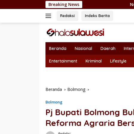
Langsung
Breaking News
Nepotisme Kembali Hebo
ke
konten
Redaksi
Indeks Berita
Beranda
Nasional
Daerah
Inter
Entertainment
Kriminal
Lifestyle
Beranda
Bolmong
Bolmong
Pj Bupati Bolmong B
Reforma Agraria Be
Redaksi