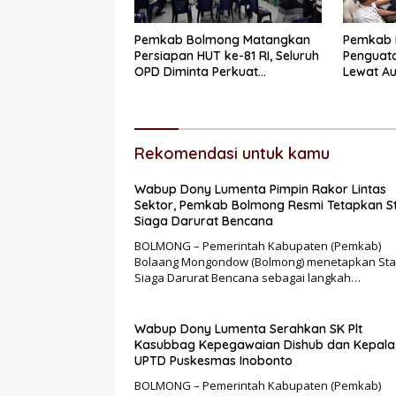
Pemkab Bolmong Matangkan
Pemkab 
Persiapan HUT ke-81 RI, Seluruh
Penguata
OPD Diminta Perkuat
Lewat Au
Koordinasi
Perhubu
Rekomendasi untuk kamu
Wabup Dony Lumenta Pimpin Rakor Lintas
Sektor, Pemkab Bolmong Resmi Tetapkan S
Siaga Darurat Bencana
BOLMONG – Pemerintah Kabupaten (Pemkab)
Bolaang Mongondow (Bolmong) menetapkan Sta
Siaga Darurat Bencana sebagai langkah…
Wabup Dony Lumenta Serahkan SK Plt
Kasubbag Kepegawaian Dishub dan Kepala
UPTD Puskesmas Inobonto
BOLMONG – Pemerintah Kabupaten (Pemkab)