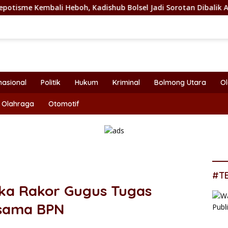
h, Kadishub Bolsel Jadi Sorotan Dibalik Angkat Anak Kandung 
nasional
Politik
Hukum
Kriminal
Bolmong Utara
O
Olahraga
Otomotif
#T
uka Rakor Gugus Tugas
rsama BPN