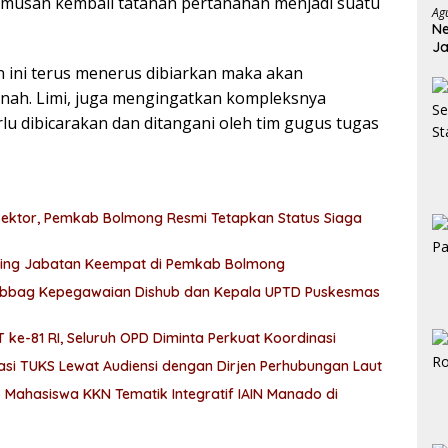
rumusan kembali tatanan pertanahan menjadi suatu
Ag
Ne
Ja
Ja
n ini terus menerus dibiarkan maka akan
ah. Limi, juga mengingatkan kompleksnya
lu dibicarakan dan ditangani oleh tim gugus tugas
ektor, Pemkab Bolmong Resmi Tetapkan Status Siaga
Rolling Jabatan Keempat di Pemkab Bolmong
ubbag Kepegawaian Dishub dan Kepala UPTD Puskesmas
e-81 RI, Seluruh OPD Diminta Perkuat Koordinasi
i TUKS Lewat Audiensi dengan Dirjen Perhubungan Laut
 Mahasiswa KKN Tematik Integratif IAIN Manado di