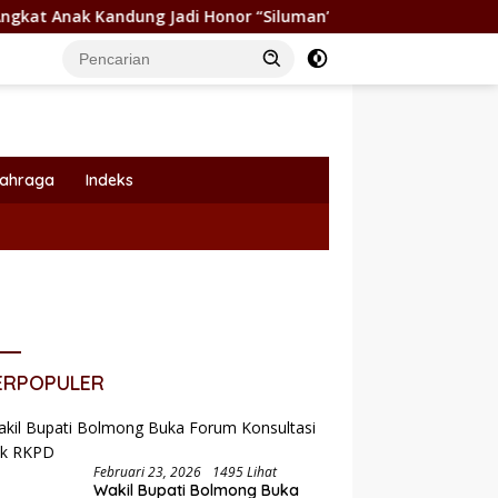
Jadi Honor “Siluman”
Wabup Dony Lumenta Pimpin Rakor
lahraga
Indeks
ERPOPULER
Februari 23, 2026
1495 Lihat
Wakil Bupati Bolmong Buka