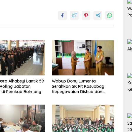
usra Alhabsyi Lantik 59
Wabup Dony Lumenta
 Rolling Jabatan
Serahkan SK Plt Kasubbag
 di Pemkab Bolmong
Kepegawaian Dishub dan
Kepala UPTD Puskesmas
Inobonto