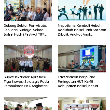
Dukung Sektor Pariwisata,
Nepotisme Kembali Heboh,
Seni dan Budaya, Sekda
Kadishub Bolsel Jadi Sorotan
Bolsel Hadiri Festival TIFF
Dibalik Angkat Anak
Tomohon
Kandung Jadi Honor
“Siluman”
Bupati Iskandar Apresiasi
Laksanakan Paripurna
Tiga Inovasi Strategis Pada
Peringatan HUT Ke-18
Pembukaan PKA Angkatan II
Kabupaten Bolsel, Ketua
2026
DPRD Tegaskan Kolaborasi
Demi Kemajuan