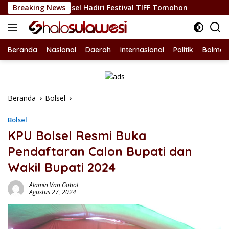
Langsung
a Bolsel Hadiri Festival TIFF Tomohon
Breaking News
Nepotisme Kemba
ke
konten
Beranda
Nasional
Daerah
Internasional
Politik
Bolmon
Beranda
Bolsel
Bolsel
KPU Bolsel Resmi Buka
Pendaftaran Calon Bupati dan
Wakil Bupati 2024
Alamin Van Gobol
Agustus 27, 2024