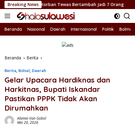
Langsung
agu, Korban Tewas Bertambah Jadi 7 Orang
Breaking News
Dukung Sek
ke
konten
Beranda
Nasional
Daerah
Internasional
Politik
Bolmon
Beranda
Berita
Berita
,
Bolsel
,
Daerah
Gelar Upacara Hardiknas dan
Harkitnas, Bupati Iskandar
Pastikan PPPK Tidak Akan
Dirumahkan
Alamin Van Gobol
Mei 20, 2026