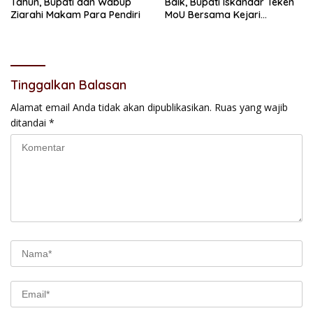
Tahun, Bupati dan Wabup
Baik, Bupati Iskandar Teken
Ziarahi Makam Para Pendiri
MoU Bersama Kejari
Kotamobagu
Tinggalkan Balasan
Alamat email Anda tidak akan dipublikasikan.
Ruas yang wajib
ditandai
*