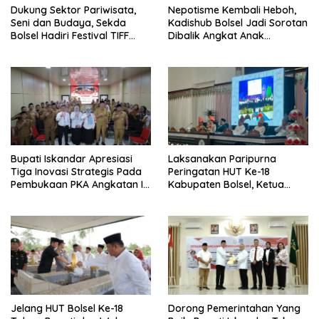
Dukung Sektor Pariwisata,
Nepotisme Kembali Heboh,
Seni dan Budaya, Sekda
Kadishub Bolsel Jadi Sorotan
Bolsel Hadiri Festival TIFF
Dibalik Angkat Anak
Tomohon
Kandung Jadi Honor
“Siluman”
Bupati Iskandar Apresiasi
Laksanakan Paripurna
Tiga Inovasi Strategis Pada
Peringatan HUT Ke-18
Pembukaan PKA Angkatan II
Kabupaten Bolsel, Ketua
2026
DPRD Tegaskan Kolaborasi
Demi Kemajuan
Jelang HUT Bolsel Ke-18
Dorong Pemerintahan Yang