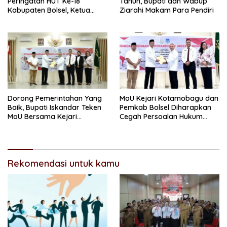
Peringatan HUT Ke-18
Tahun, Bupati dan Wabup
Kabupaten Bolsel, Ketua
Ziarahi Makam Para Pendiri
DPRD Tegaskan Kolaborasi
Demi Kemajuan
Dorong Pemerintahan Yang
MoU Kejari Kotamobagu dan
Baik, Bupati Iskandar Teken
Pemkab Bolsel Diharapkan
MoU Bersama Kejari
Cegah Persoalan Hukum
Kotamobagu
dalam Pemerintahan
Rekomendasi untuk kamu