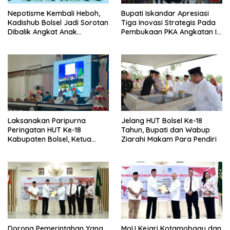
Nepotisme Kembali Heboh,
Bupati Iskandar Apresiasi
Kadishub Bolsel Jadi Sorotan
Tiga Inovasi Strategis Pada
Dibalik Angkat Anak
Pembukaan PKA Angkatan II
Kandung Jadi Honor
2026
“Siluman”
Laksanakan Paripurna
Jelang HUT Bolsel Ke-18
Peringatan HUT Ke-18
Tahun, Bupati dan Wabup
Kabupaten Bolsel, Ketua
Ziarahi Makam Para Pendiri
DPRD Tegaskan Kolaborasi
Demi Kemajuan
Dorong Pemerintahan Yang
MoU Kejari Kotamobagu dan