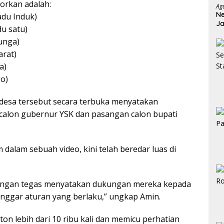
orkan adalah:
Ag
Ne
adu Induk)
Ja
u satu)
Ja
hunga)
arat)
a)
o)
esa tersebut secara terbuka menyatakan
alon gubernur YSK dan pasangan calon bupati
dalam sebuah video, kini telah beredar luas di
 dengan tegas menyatakan dukungan mereka kepada
anggar aturan yang berlaku,” ungkap Amin.
ton lebih dari 10 ribu kali dan memicu perhatian