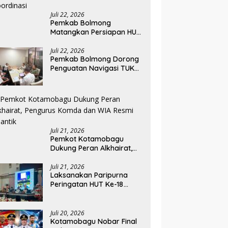
Juli 22, 2026
Pemkab Bolmong
Matangkan Persiapan HUT
ke-81 RI, Seluruh OPD
Diminta Perkuat
Juli 22, 2026
Pemkab Bolmong Dorong
Koordinasi
Penguatan Navigasi TUKS
Lewat Audiensi dengan
Dirjen Perhubungan Laut
Juli 21, 2026
Pemkot Kotamobagu
Dukung Peran Alkhairat,
Pengurus Komda dan WIA
Resmi Dilantik
Juli 21, 2026
Laksanakan Paripurna
Peringatan HUT Ke-18
Kabupaten Bolsel, Ketua
DPRD Tegaskan
Kolaborasi Demi
Juli 20, 2026
Kemajuan
Kotamobagu Nobar Final