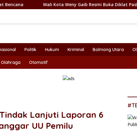
Wali Kota Weny Gaib Resmi Buka Diklat Paskibraka Kotamoba
nasional
Politik
Hukum
Kriminal
Bolmong Utara
O
Olahraga
Otomotif
#T
Tindak Lanjuti Laporan 6
Langgar UU Pemilu