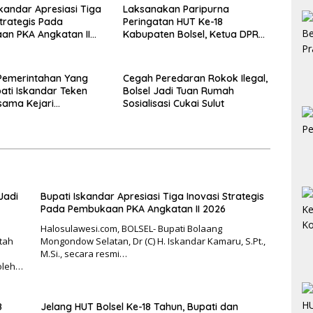
skandar Apresiasi Tiga
Laksanakan Paripurna
Strategis Pada
Peringatan HUT Ke-18
an PKA Angkatan II
Kabupaten Bolsel, Ketua DPRD
Tegaskan Kolaborasi Demi
Kemajuan
Pemerintahan Yang
Cegah Peredaran Rokok Ilegal,
pati Iskandar Teken
Bolsel Jadi Tuan Rumah
sama Kejari
Sosialisasi Cukai Sulut
bagu
Jadi
Bupati Iskandar Apresiasi Tiga Inovasi Strategis
Pada Pembukaan PKA Angkatan II 2026
Halosulawesi.com, BOLSEL- Bupati Bolaang
tah
Mongondow Selatan, Dr (C) H. Iskandar Kamaru, S.Pt.,
M.Si., secara resmi…
oleh…
8
Jelang HUT Bolsel Ke-18 Tahun, Bupati dan