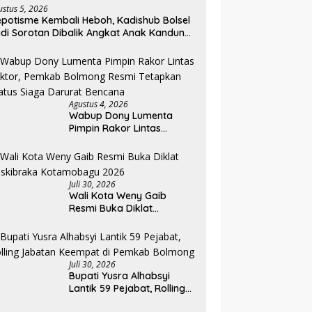
ustus 5, 2026
potisme Kembali Heboh, Kadishub Bolsel
di Sorotan Dibalik Angkat Anak Kandung
di Honor “Siluman”
Agustus 4, 2026
Wabup Dony Lumenta
Pimpin Rakor Lintas
Sektor, Pemkab Bolmong
Resmi Tetapkan Status
Siaga Darurat Bencana
Juli 30, 2026
Wali Kota Weny Gaib
Resmi Buka Diklat
Paskibraka Kotamobagu
2026
Juli 30, 2026
Bupati Yusra Alhabsyi
Lantik 59 Pejabat, Rolling
Jabatan Keempat di