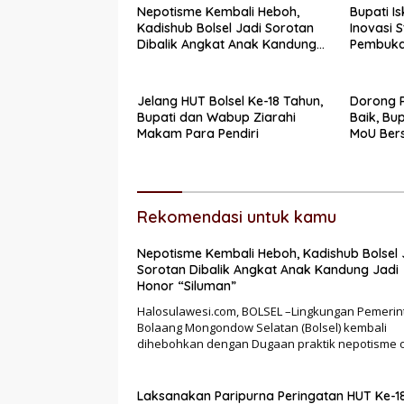
Nepotisme Kembali Heboh,
Bupati I
Kadishub Bolsel Jadi Sorotan
Inovasi 
Dibalik Angkat Anak Kandung
Pembuka
Jadi Honor “Siluman”
2026
Jelang HUT Bolsel Ke-18 Tahun,
Dorong 
Bupati dan Wabup Ziarahi
Baik, Bu
Makam Para Pendiri
MoU Ber
Kotamo
Rekomendasi untuk kamu
Nepotisme Kembali Heboh, Kadishub Bolsel 
Sorotan Dibalik Angkat Anak Kandung Jadi
Honor “Siluman”
Halosulawesi.com, BOLSEL –Lingkungan Pemerin
Bolaang Mongondow Selatan (Bolsel) kembali
dihebohkan dengan Dugaan praktik nepotisme 
Laksanakan Paripurna Peringatan HUT Ke-1