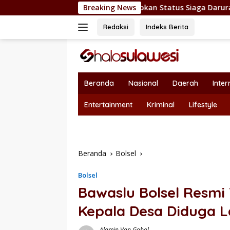
Langsung
olmong Resmi Tetapkan Status Siaga Darurat Bencana
Breaking News
ke
konten
Redaksi
Indeks Berita
Beranda
Nasional
Daerah
Inter
Entertainment
Kriminal
Lifestyle
Beranda
Bolsel
Bolsel
Bawaslu Bolsel Resmi 
Kepala Desa Diduga 
Alamin Van Gobol