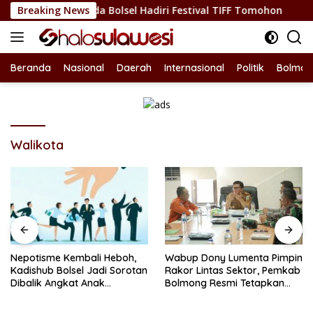
Langsung
udaya, Sekda Bolsel Hadiri Festival TIFF Tomohon
Breaking News
Nepot
ke
konten
Beranda
Nasional
Daerah
Internasional
Politik
Bolmon
Walikota
Nepotisme Kembali Heboh,
Wabup Dony Lumenta Pimpin
Kadishub Bolsel Jadi Sorotan
Rakor Lintas Sektor, Pemkab
Dibalik Angkat Anak
Bolmong Resmi Tetapkan
Kandung Jadi Honor
Status Siaga Darurat
“Siluman”
Bencana