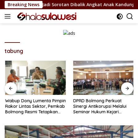
Langsung
hub Bolsel Jadi Sorotan Dibalik Angkat Anak Kandung Jadi Hon
Breaking News
ke
konten
tabung
Wabup Dony Lumenta Pimpin
DPRD Bolmong Perkuat
Rakor Lintas Sektor, Pemkab
Sinergi Antikorupsi Melalui
Bolmong Resmi Tetapkan
Seminar Hukum Kejari
Status Siaga Darurat
Kotamobagu
Bencana