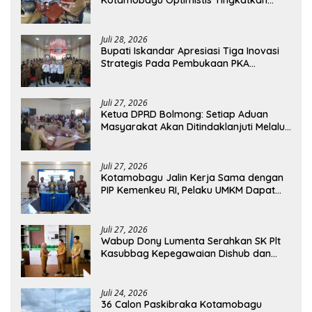
Kotamobagu Optimistis Tingkatkan
Tata Kelola Pemerintahan
Juli 28, 2026
Bupati Iskandar Apresiasi Tiga Inovasi
Strategis Pada Pembukaan PKA
Angkatan II 2026
Juli 27, 2026
Ketua DPRD Bolmong: Setiap Aduan
Masyarakat Akan Ditindaklanjuti Melalui
RDP
Juli 27, 2026
Kotamobagu Jalin Kerja Sama dengan
PIP Kemenkeu RI, Pelaku UMKM Dapat
Akses Kredit dan Pendampingan
Juli 27, 2026
Wabup Dony Lumenta Serahkan SK Plt
Kasubbag Kepegawaian Dishub dan
Kepala UPTD Puskesmas Inobonto
Juli 24, 2026
36 Calon Paskibraka Kotamobagu