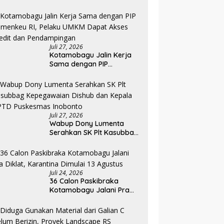
Pada Pembukaan PKA
Angkatan II 2026
Juli 27, 2026
Kotamobagu Jalin Kerja
Sama dengan PIP
Kemenkeu RI, Pelaku UMKM
Dapat Akses Kredit dan
Pendampingan
Juli 27, 2026
Wabup Dony Lumenta
Serahkan SK Plt Kasubbag
Kepegawaian Dishub dan
Kepala UPTD Puskesmas
Inobonto
Juli 24, 2026
36 Calon Paskibraka
Kotamobagu Jalani Pra
Diklat, Karantina Dimulai 13
Agustus