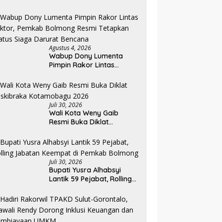
Sorotan Dibalik Angkat
Anak Kandung Jadi Honor
“Siluman”
Agustus 4, 2026
Wabup Dony Lumenta
Pimpin Rakor Lintas
Sektor, Pemkab Bolmong
Resmi Tetapkan Status
Siaga Darurat Bencana
Juli 30, 2026
Wali Kota Weny Gaib
Resmi Buka Diklat
Paskibraka Kotamobagu
2026
Juli 30, 2026
Bupati Yusra Alhabsyi
Lantik 59 Pejabat, Rolling
Jabatan Keempat di
Pemkab Bolmong