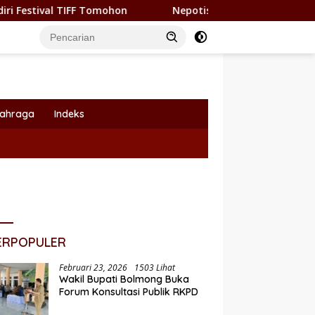
TIFF Tomohon
Nepotisme Kembali Heboh, Kadishub Bolse
lahraga
Indeks
ERPOPULER
Februari 23, 2026
1503 Lihat
Wakil Bupati Bolmong Buka
Forum Konsultasi Publik RKPD
i Yusra Alhabsyi Lantik 59
P