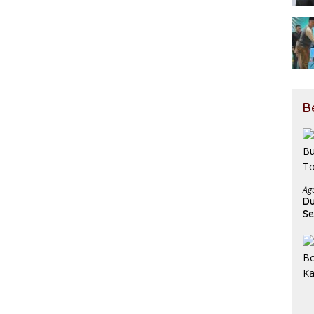
B
Ag
Du
Se