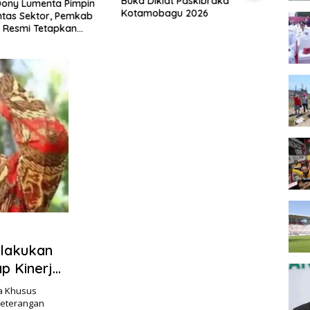
Buka Diklat Paskibraka
Pejab
ony Lumenta Pimpin
Kotamobagu 2026
Keem
ntas Sektor, Pemkab
 Resmi Tetapkan
iaga Darurat Bencana
lakukan
p Kinerja
a Khusus
Keterangan