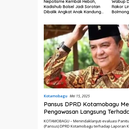
 Sekda Bolsel
Nepotisme Kembali Heboh,
Wabup D
val TIFF Tomohon
Kadishub Bolsel Jadi Sorotan
Rakor Li
Dibalik Angkat Anak Kandung
Bolmong
Jadi Honor “Siluman”
Status S
Kotamobagu
Mei 15, 2025
Pansus DPRD Kotamobagu Me
Pengawasan Langsung Terhada
SKPD
KOTAMOBAGU – Menindaklanjuti evaluasi Paniti
(Pansus) DPRD Kotamobagu terhadap Laporan 