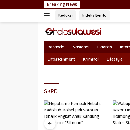
Langsung
Breaking News
Dukung Sek
ke
konten
Redaksi
Indeks Berita
Beranda
Nasional
Daerah
Inter
Entertainment
Kriminal
Lifestyle
SKPD
r Pariwisata, Seni