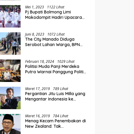
at, Rolling Jabatan
P
Hadiri Rakorwil TPAKD Sulut-
pat di Pemkab Bolmong
L
Gorontalo, Wawali Rendy
Mei 1, 2023
1122 Lihat
Pj Bupati Bolmong Limi
Dorong Inklusi Keuangan dan
Mokodompit Hadiri Upacara
Pembiayaan UMKM
Peringatan Hari Otda ke XXVI
Juni 8, 2023
1072 Lihat
The City Manado Diduga
Serobot Lahan Warga, BPN
Temukan Fakta Mengejutkan
Saat Lakukan Pengukuran
Februari 18, 2024
1029 Lihat
Politisi Muda Panji Merdeka
Putra Warnai Panggung Politik
di Kotamobagu
Maret 17, 2019
789 Lihat
Pergantian Jitu Luis Milla yang
Mengantar Indonesia ke
Semifinal
Maret 16, 2019
784 Lihat
Menag Kecam Penembakan di
New Zealand: Tak
Berperikemanusiaan!