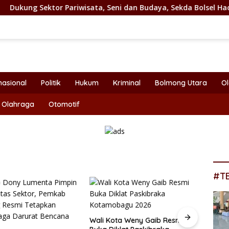
tor Pariwisata, Seni dan Budaya, Sekda Bolsel Hadiri Festival 
nasional
Politik
Hukum
Kriminal
Bolmong Utara
O
Olahraga
Otomotif
#T
Wali Kota Weny Gaib Resmi
Bupat