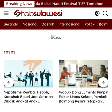
Langsung
Budaya, Sekda Bolsel Hadiri Festival TIFF Tomohon
Breaking News
Nepo
ke
konten
Beranda
Nasional
Daerah
Internasional
Politik
Bolmon
reses
Nepotisme Kembali Heboh,
Wabup Dony Lumenta Pimpin
Kadishub Bolsel Jadi Sorotan
Rakor Lintas Sektor, Pemkab
Dibalik Angkat Anak
Bolmong Resmi Tetapkan
Kandung Jadi Honor
Status Siaga Darurat
“Siluman”
Bencana