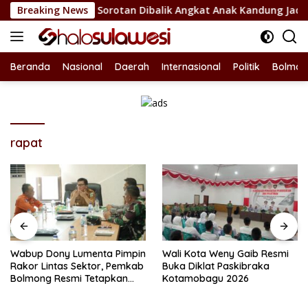
Langsung
Bolsel Jadi Sorotan Dibalik Angkat Anak Kandung Jadi Honor “
Breaking News
ke
konten
Beranda
Nasional
Daerah
Internasional
Politik
Bolmon
rapat
Wabup Dony Lumenta Pimpin
Wali Kota Weny Gaib Resmi
Rakor Lintas Sektor, Pemkab
Buka Diklat Paskibraka
Bolmong Resmi Tetapkan
Kotamobagu 2026
Status Siaga Darurat
Bencana