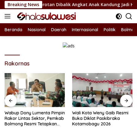
Langsung
sel Jadi Sorotan Dibalik Angkat Anak Kandung Jadi Honor “Sil
Breaking News
ke
konten
Beranda
Nasional
Daerah
Internasional
Politik
Bolmon
Rakornas
Wabup Dony Lumenta Pimpin
Wali Kota Weny Gaib Resmi
Rakor Lintas Sektor, Pemkab
Buka Diklat Paskibraka
Bolmong Resmi Tetapkan
Kotamobagu 2026
Status Siaga Darurat
Bencana