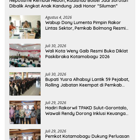
Nepotisme Kembali Heboh, Kadishub Bolsel Jadi Sorotan
Dibalik Angkat Anak Kandung Jadi Honor “Siluman”
Agustus 4, 2026
Wabup Dony Lumenta Pimpin Rakor
Lintas Sektor, Pemkab Bolmong Resmi
Tetapkan Status Siaga Darurat Bencana
Juli 30, 2026
Wali Kota Weny Gaib Resmi Buka Diklat
Paskibraka Kotamobagu 2026
Juli 30, 2026
Bupati Yusra Alhabsyi Lantik 59 Pejabat,
Rolling Jabatan Keempat di Pemkab
Bolmong
Juli 29, 2026
Hadiri Rakorwil TPAKD Sulut-Gorontalo,
Wawali Rendy Dorong Inklusi Keuangan
dan Pembiayaan UMKM
Juli 29, 2026
Pemkot Kotamobagu Dukung Perluasan