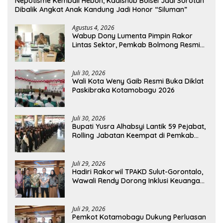
Nepotisme Kembali Heboh, Kadishub Bolsel Jadi Sorotan
Dibalik Angkat Anak Kandung Jadi Honor “Siluman”
Agustus 4, 2026
Wabup Dony Lumenta Pimpin Rakor
Lintas Sektor, Pemkab Bolmong Resmi
Tetapkan Status Siaga Darurat Bencana
Juli 30, 2026
Wali Kota Weny Gaib Resmi Buka Diklat
Paskibraka Kotamobagu 2026
Juli 30, 2026
Bupati Yusra Alhabsyi Lantik 59 Pejabat,
Rolling Jabatan Keempat di Pemkab
Bolmong
Juli 29, 2026
Hadiri Rakorwil TPAKD Sulut-Gorontalo,
Wawali Rendy Dorong Inklusi Keuangan
dan Pembiayaan UMKM
Juli 29, 2026
Pemkot Kotamobagu Dukung Perluasan