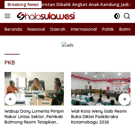
Langsung
lsel Jadi Sorotan Dibalik Angkat Anak Kandung Jadi Honor “Si
Breaking News
ke
konten
Beranda
Nasional
Daerah
Internasional
Politik
Bolmon
PKB
Wabup Dony Lumenta Pimpin
Wali Kota Weny Gaib Resmi
Rakor Lintas Sektor, Pemkab
Buka Diklat Paskibraka
Bolmong Resmi Tetapkan
Kotamobagu 2026
Status Siaga Darurat
Bencana