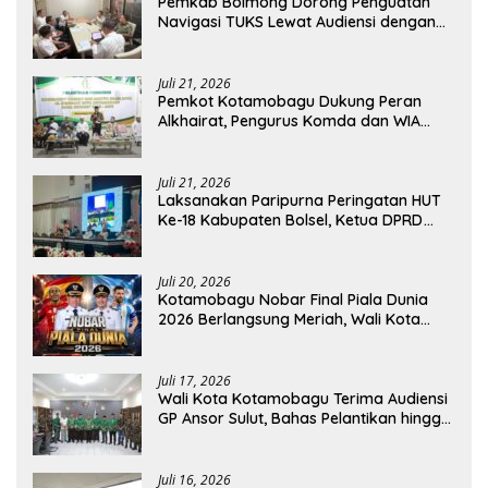
Pemkab Bolmong Dorong Penguatan
Navigasi TUKS Lewat Audiensi dengan
Dirjen Perhubungan Laut
Juli 21, 2026
Pemkot Kotamobagu Dukung Peran
Alkhairat, Pengurus Komda dan WIA
Resmi Dilantik
Juli 21, 2026
Laksanakan Paripurna Peringatan HUT
Ke-18 Kabupaten Bolsel, Ketua DPRD
Tegaskan Kolaborasi Demi Kemajuan
Juli 20, 2026
Kotamobagu Nobar Final Piala Dunia
2026 Berlangsung Meriah, Wali Kota
Apresiasi Antusiasme Warga
Juli 17, 2026
Wali Kota Kotamobagu Terima Audiensi
GP Ansor Sulut, Bahas Pelantikan hingga
Program Ansor Smart
Juli 16, 2026