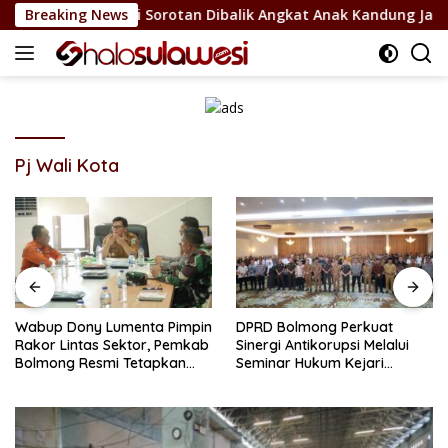
Langsung
 Bolsel Jadi Sorotan Dibalik Angkat Anak Kandung Jadi Honor 
Breaking News
ke
konten
Pj Wali Kota
Wabup Dony Lumenta Pimpin
DPRD Bolmong Perkuat
Rakor Lintas Sektor, Pemkab
Sinergi Antikorupsi Melalui
Bolmong Resmi Tetapkan
Seminar Hukum Kejari
Status Siaga Darurat
Kotamobagu
Bencana