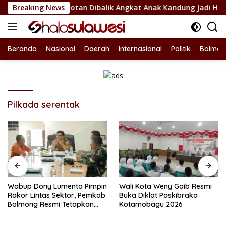
Langsung
el Jadi Sorotan Dibalik Angkat Anak Kandung Jadi Honor “Silu
Breaking News
ke
konten
Beranda
Nasional
Daerah
Internasional
Politik
Bolmon
Pilkada serentak
Wabup Dony Lumenta Pimpin
Wali Kota Weny Gaib Resmi
Rakor Lintas Sektor, Pemkab
Buka Diklat Paskibraka
Bolmong Resmi Tetapkan
Kotamobagu 2026
Status Siaga Darurat
Bencana