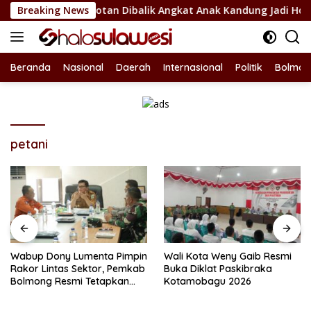
Langsung
lsel Jadi Sorotan Dibalik Angkat Anak Kandung Jadi Honor “Si
Breaking News
ke
konten
Beranda
Nasional
Daerah
Internasional
Politik
Bolmon
petani
Wabup Dony Lumenta Pimpin
Wali Kota Weny Gaib Resmi
Rakor Lintas Sektor, Pemkab
Buka Diklat Paskibraka
Bolmong Resmi Tetapkan
Kotamobagu 2026
Status Siaga Darurat
Bencana