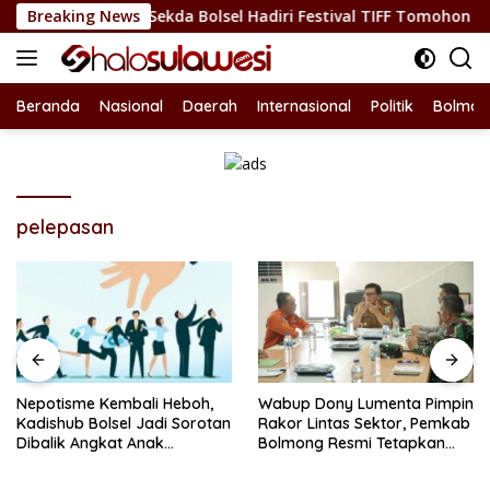
Langsung
an Budaya, Sekda Bolsel Hadiri Festival TIFF Tomohon
Breaking News
N
ke
konten
Beranda
Nasional
Daerah
Internasional
Politik
Bolmon
pelepasan
Nepotisme Kembali Heboh,
Wabup Dony Lumenta Pimpin
Kadishub Bolsel Jadi Sorotan
Rakor Lintas Sektor, Pemkab
Dibalik Angkat Anak
Bolmong Resmi Tetapkan
Kandung Jadi Honor
Status Siaga Darurat
“Siluman”
Bencana