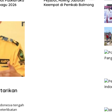
lat Paskibraka
Pejabat, Rolling Jabatan
Hadir
agu 2026
Keempat di Pemkab Bolmong
Goron
Doron
Pemb
tarikan
ndonesia tengah
eterlibatan