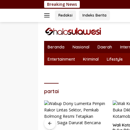
Langsung
Breaking News
Nepotisme Kem
ke
konten
Redaksi
Indeks Berita
Beranda
Nasional
Daerah
Inter
Entertainment
Kriminal
Lifestyle
partai
Wali Kot