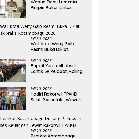
Wabup Dony Lumenta
Pimpin Rakor Lintas
Sektor, Pemkab Bolmong
Resmi Tetapkan Status
Siaga Darurat Bencana
Juli 30, 2026
Wali Kota Weny Gaib
Resmi Buka Diklat
Paskibraka Kotamobagu
2026
Juli 30, 2026
Bupati Yusra Alhabsyi
Lantik 59 Pejabat, Rolling
Jabatan Keempat di
Pemkab Bolmong
Juli 29, 2026
Hadiri Rakorwil TPAKD
Sulut-Gorontalo, Wawali
Rendy Dorong Inklusi
Keuangan dan
Pembiayaan UMKM
Juli 29, 2026
Pemkot Kotamobagu