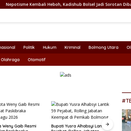
bali Heboh, Kadishub Bolsel Jadi Sorotan Dibalik Angkat Anak
nasional
Politik
Hukum
Kriminal
Bolmong Utara
O
Olahraga
Otomotif
#T
a Weny Gaib Resmi
Bupati Yusra Alhabsyi Lantik 59