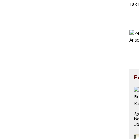
B
Ag
Ne
Ja
Ja