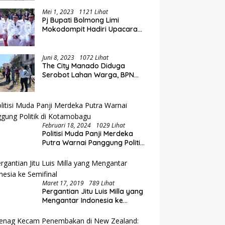
Perluasan Akses Keuangan
i Rakorwil TPAKD Sulut-
E
Lewat Rakorwil TPAKD
talo, Wawali Rendy
P
Mei 1, 2023
1121 Lihat
Pj Bupati Bolmong Limi
g Inklusi Keuangan dan
O
Mokodompit Hadiri Upacara
iayaan UMKM
K
Peringatan Hari Otda ke XXVI
Juni 8, 2023
1072 Lihat
The City Manado Diduga
Serobot Lahan Warga, BPN
Temukan Fakta Mengejutkan
Saat Lakukan Pengukuran
Februari 18, 2024
1029 Lihat
Politisi Muda Panji Merdeka
Putra Warnai Panggung Politik
di Kotamobagu
Maret 17, 2019
789 Lihat
Pergantian Jitu Luis Milla yang
Mengantar Indonesia ke
Semifinal