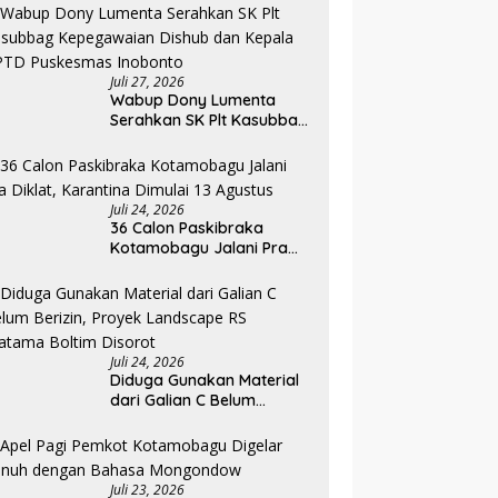
Dapat Akses Kredit dan
Pendampingan
Juli 27, 2026
Wabup Dony Lumenta
Serahkan SK Plt Kasubbag
Kepegawaian Dishub dan
Kepala UPTD Puskesmas
Inobonto
Juli 24, 2026
36 Calon Paskibraka
Kotamobagu Jalani Pra
Diklat, Karantina Dimulai 13
Agustus
Juli 24, 2026
Diduga Gunakan Material
dari Galian C Belum
Berizin, Proyek Landscape
RS Pratama Boltim Disorot
Juli 23, 2026