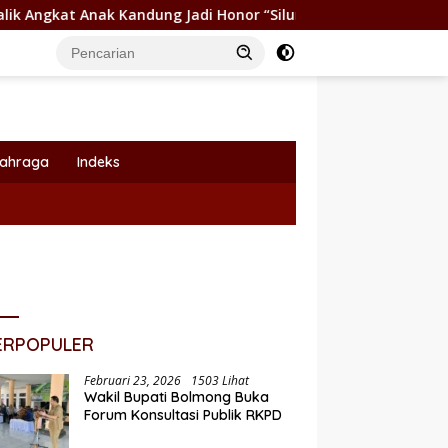
 Kandung Jadi Honor “Siluman”
Wabup Dony Lumenta Pim
lahraga
Indeks
ERPOPULER
Februari 23, 2026
1503 Lihat
Wakil Bupati Bolmong Buka
Forum Konsultasi Publik RKPD
Pemkot Kotamobagu Dukung