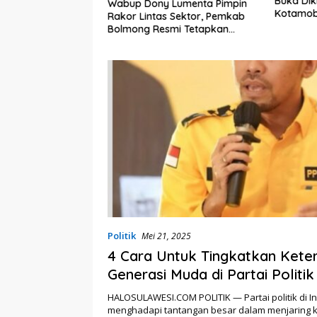
Buka Dik
embali Heboh,
Wabup Dony Lumenta Pimpin
Kotamob
lsel Jadi Sorotan
Rakor Lintas Sektor, Pemkab
kat Anak Kandung
Bolmong Resmi Tetapkan
“Siluman”
Status Siaga Darurat Bencana
Politik
Mei 21, 2025
4 Cara Untuk Tingkatkan Keter
Generasi Muda di Partai Politik
HALOSULAWESI.COM POLITIK — Partai politik di I
menghadapi tantangan besar dalam menjaring k