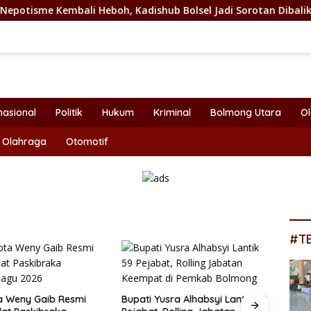
ali Heboh, Kadishub Bolsel Jadi Sorotan Dibalik Angkat Anak 
nasional
Politik
Hukum
Kriminal
Bolmong Utara
O
Olahraga
Otomotif
#T
a Weny Gaib Resmi
Bupati Yusra Alhabsyi Lantik 59