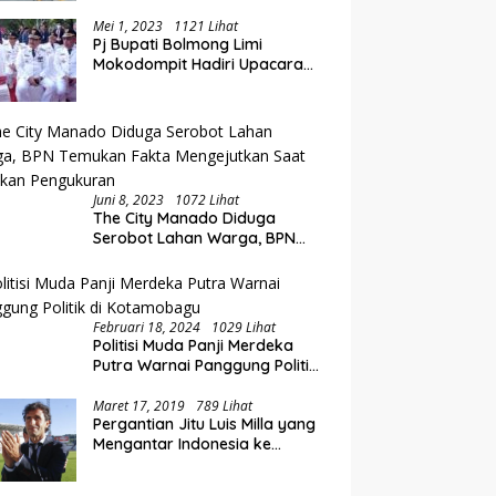
Perluasan Akses Keuangan
i Rakorwil TPAKD Sulut-
E
Lewat Rakorwil TPAKD
talo, Wawali Rendy
P
Mei 1, 2023
1121 Lihat
Pj Bupati Bolmong Limi
g Inklusi Keuangan dan
O
Mokodompit Hadiri Upacara
iayaan UMKM
K
Peringatan Hari Otda ke XXVI
Juni 8, 2023
1072 Lihat
The City Manado Diduga
Serobot Lahan Warga, BPN
Temukan Fakta Mengejutkan
Saat Lakukan Pengukuran
Februari 18, 2024
1029 Lihat
Politisi Muda Panji Merdeka
Putra Warnai Panggung Politik
di Kotamobagu
Maret 17, 2019
789 Lihat
Pergantian Jitu Luis Milla yang
Mengantar Indonesia ke
Semifinal