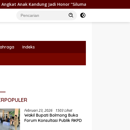
Kandung Jadi Honor “Siluman”
Wabup Dony Lumenta Pim
lahraga
Indeks
ERPOPULER
Februari 23, 2026
1503 Lihat
Wakil Bupati Bolmong Buka
Forum Konsultasi Publik RKPD
Pemkot Kotamobagu Dukung