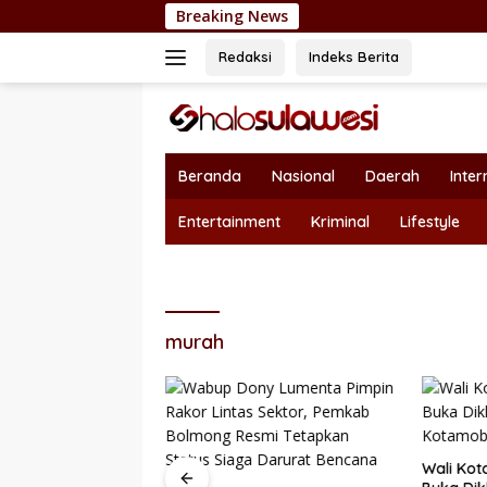
Langsung
Breaking News
Nepotisme Kemb
ke
konten
Redaksi
Indeks Berita
Beranda
Nasional
Daerah
Inter
Entertainment
Kriminal
Lifestyle
murah
Wali Kot