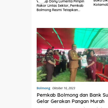
Buka Dik
Wabup Dony Lumenta Pimpin
Kotamob
Rakor Lintas Sektor, Pemkab
embali Heboh,
Bolmong Resmi Tetapkan
lsel Jadi Sorotan
Status Siaga Darurat Bencana
kat Anak Kandung
“Siluman”
Bolmong
Oktober 16, 2023
Pemkab Bolmong dan Bank Su
Gelar Gerakan Pangan Murah