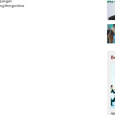
 pangan
aang Mongondow
B
Ag