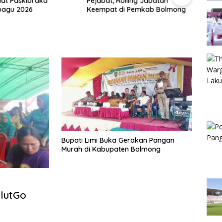
lat Paskibraka
Pejabat, Rolling Jabatan
Hadir
agu 2026
Keempat di Pemkab Bolmong
Goron
Doron
Pemb
Bupati Limi Buka Gerakan Pangan
Murah di Kabupaten Bolmong
lutGo