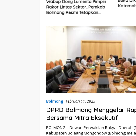
Buka Dik
embali Heboh,
Wabup Dony Lumenta Pimpin
Kotamob
lsel Jadi Sorotan
Rakor Lintas Sektor, Pemkab
kat Anak Kandung
Bolmong Resmi Tetapkan
“Siluman”
Status Siaga Darurat Bencana
Bolmong
Februari 11, 2025
DPRD Bolmong Menggelar Rap
Bersama Mitra Eksekutif
BOLMONG – Dewan Perwakilan Rakyat Daerah (
Kabupaten Bolaang Mongondow (Bolmong) melalui