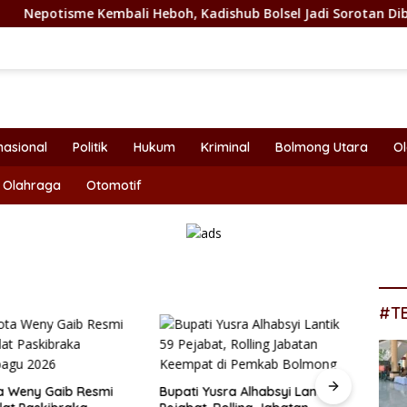
mbali Heboh, Kadishub Bolsel Jadi Sorotan Dibalik Angkat Ana
nasional
Politik
Hukum
Kriminal
Bolmong Utara
O
Olahraga
Otomotif
#T
a Weny Gaib Resmi
Bupati Yusra Alhabsyi Lantik 59