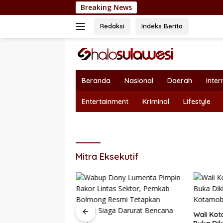
Langsung
Breaking News
Nepotisme Ke
ke
konten
Redaksi
Indeks Berita
Beranda
Nasional
Daerah
Inter
Entertainment
Kriminal
Lifestyle
Mitra Eksekutif
Wali Kot