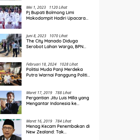
Perluasan Akses Keuangan
i Rakorwil TPAKD Sulut-
E
Lewat Rakorwil TPAKD
talo, Wawali Rendy
P
Mei 1, 2023
1120 Lihat
Pj Bupati Bolmong Limi
g Inklusi Keuangan dan
O
Mokodompit Hadiri Upacara
iayaan UMKM
K
Peringatan Hari Otda ke XXVI
Juni 8, 2023
1070 Lihat
The City Manado Diduga
Serobot Lahan Warga, BPN
Temukan Fakta Mengejutkan
Saat Lakukan Pengukuran
Februari 18, 2024
1028 Lihat
Politisi Muda Panji Merdeka
Putra Warnai Panggung Politik
di Kotamobagu
Maret 17, 2019
788 Lihat
Pergantian Jitu Luis Milla yang
Mengantar Indonesia ke
Semifinal
Maret 16, 2019
784 Lihat
Menag Kecam Penembakan di
New Zealand: Tak
Berperikemanusiaan!