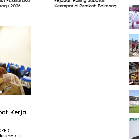
lat Paskibraka
Pejabat, Rolling Jabatan
Hadir
agu 2026
Keempat di Pemkab Bolmong
Goron
Doron
Pemb
at Kerja
DPRD)
 Komisi III