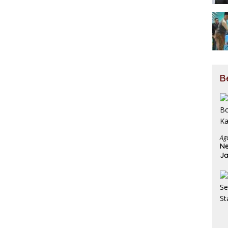
B
Ag
Ne
Ja
Ja