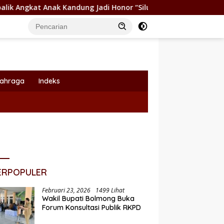
k Kandung Jadi Honor “Siluman”
Wabup Dony Lumenta Pi
lahraga
Indeks
ERPOPULER
Februari 23, 2026
1499 Lihat
Wakil Bupati Bolmong Buka
Forum Konsultasi Publik RKPD
Pemkot Kotamobagu Dukung