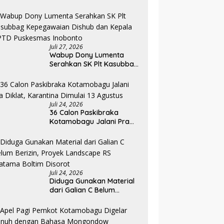
Kemenkeu RI, Pelaku UMKM
Dapat Akses Kredit dan
Pendampingan
Juli 27, 2026
Wabup Dony Lumenta
Serahkan SK Plt Kasubbag
Kepegawaian Dishub dan
Kepala UPTD Puskesmas
Inobonto
Juli 24, 2026
36 Calon Paskibraka
Kotamobagu Jalani Pra
Diklat, Karantina Dimulai 13
Agustus
Juli 24, 2026
Diduga Gunakan Material
dari Galian C Belum
Berizin, Proyek Landscape
RS Pratama Boltim Disorot