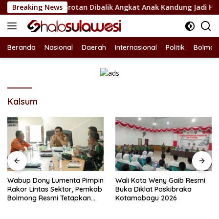
Langsung
olsel Jadi Sorotan Dibalik Angkat Anak Kandung Jadi Honor “S
Breaking News
ke
konten
Beranda
Nasional
Daerah
Internasional
Politik
Bolmon
Kalsum
Wabup Dony Lumenta Pimpin
Wali Kota Weny Gaib Resmi
Rakor Lintas Sektor, Pemkab
Buka Diklat Paskibraka
Bolmong Resmi Tetapkan
Kotamobagu 2026
Status Siaga Darurat
Bencana