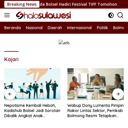
Langsung
Budaya, Sekda Bolsel Hadiri Festival TIFF Tomohon
Breaking News
Nepo
ke
konten
Beranda
Nasional
Daerah
Internasional
Politik
Bolmon
Kajari
Nepotisme Kembali Heboh,
Wabup Dony Lumenta Pimpin
Kadishub Bolsel Jadi Sorotan
Rakor Lintas Sektor, Pemkab
Dibalik Angkat Anak
Bolmong Resmi Tetapkan
Kandung Jadi Honor
Status Siaga Darurat
“Siluman”
Bencana