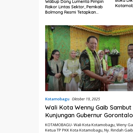
Buka Dik
embali Heboh,
Wabup Dony Lumenta Pimpin
Kotamob
lsel Jadi Sorotan
Rakor Lintas Sektor, Pemkab
kat Anak Kandung
Bolmong Resmi Tetapkan
“Siluman”
Status Siaga Darurat Bencana
Kotamobagu
Oktober 19, 2025
Wali Kota Wenny Gaib Sambut
Kunjungan Gubernur Gorontalo
Kotamobagu
KOTAMOBAGU- Wali Kota Kotamobagu, Weny Ga
Ketua TP PKK Kota Kotamobagu, Ny. Rindah Gai