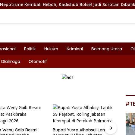
 Heboh, Kadishub Bolsel Jadi Sorotan Dibalik Angkat Anak Kan
nasional
Politik
Hukum
Kriminal
Bolmong Utara
O
Olahraga
Otomotif
#T
a Weny Gaib Resmi
Bupati Yusra Alhabsyi Lantik 59