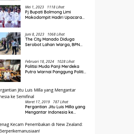
Perluasan Akses Keuangan
i Rakorwil TPAKD Sulut-
E
Lewat Rakorwil TPAKD
talo, Wawali Rendy
P
Mei 1, 2023
1118 Lihat
Pj Bupati Bolmong Limi
g Inklusi Keuangan dan
O
Mokodompit Hadiri Upacara
iayaan UMKM
K
Peringatan Hari Otda ke XXVI
Juni 8, 2023
1068 Lihat
The City Manado Diduga
Serobot Lahan Warga, BPN
Temukan Fakta Mengejutkan
Saat Lakukan Pengukuran
Februari 18, 2024
1028 Lihat
Politisi Muda Panji Merdeka
Putra Warnai Panggung Politik
di Kotamobagu
Maret 17, 2019
787 Lihat
Pergantian Jitu Luis Milla yang
Mengantar Indonesia ke
Semifinal