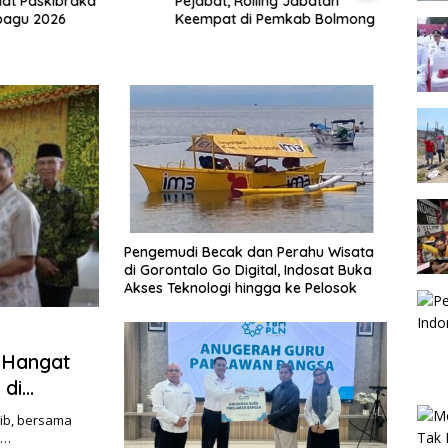
lat Paskibraka
Pejabat, Rolling Jabatan
Hadir
agu 2026
Keempat di Pemkab Bolmong
Goron
Doron
Pemb
Pengemudi Becak dan Perahu Wisata
di Gorontalo Go Digital, Indosat Buka
Akses Teknologi hingga ke Pelosok
 Hangat
 di
ib, bersama
b…