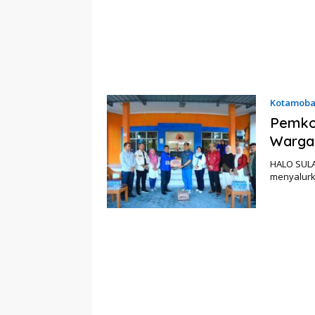
Kotamob
Pemko
Warga
HALO SULA
menyalurk