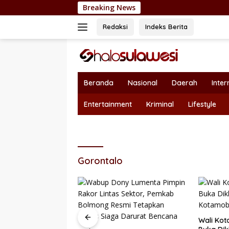
Langsung
Breaking News
Nepotisme Kembali
ke
konten
Redaksi
Indeks Berita
Beranda
Nasional
Daerah
Inter
Entertainment
Kriminal
Lifestyle
Gorontalo
Wali Kot