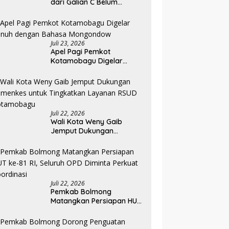
dari Galian C Belum
Berizin, Proyek Landscape
RS Pratama Boltim Disorot
Juli 23, 2026
Apel Pagi Pemkot
Kotamobagu Digelar
Penuh dengan Bahasa
Mongondow
Juli 22, 2026
Wali Kota Weny Gaib
Jemput Dukungan
Kemenkes untuk
Tingkatkan Layanan RSUD
Kotamobagu
Juli 22, 2026
Pemkab Bolmong
Matangkan Persiapan HUT
ke-81 RI, Seluruh OPD
Diminta Perkuat
Koordinasi