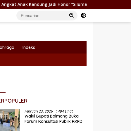
dung Jadi Honor “Siluman”
Wabup Dony Lumenta Pimpin
lahraga
Indeks
ERPOPULER
Februari 23, 2026
1494 Lihat
Wakil Bupati Bolmong Buka
Forum Konsultasi Publik RKPD
Pemkot Kotamobagu Dukung