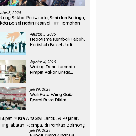
ustus 8, 2026
kung Sektor Pariwisata, Seni dan Budaya,
kda Bolsel Hadiri Festival TIFF Tomohon
Agustus 5, 2026
Nepotisme Kembali Heboh,
Kadishub Bolsel Jadi
Sorotan Dibalik Angkat
Anak Kandung Jadi Honor
“Siluman”
Agustus 4, 2026
Wabup Dony Lumenta
Pimpin Rakor Lintas
Sektor, Pemkab Bolmong
Resmi Tetapkan Status
Siaga Darurat Bencana
Juli 30, 2026
Wali Kota Weny Gaib
Resmi Buka Diklat
Paskibraka Kotamobagu
2026
Juli 30, 2026
Bupati Yusra Alhabsyi