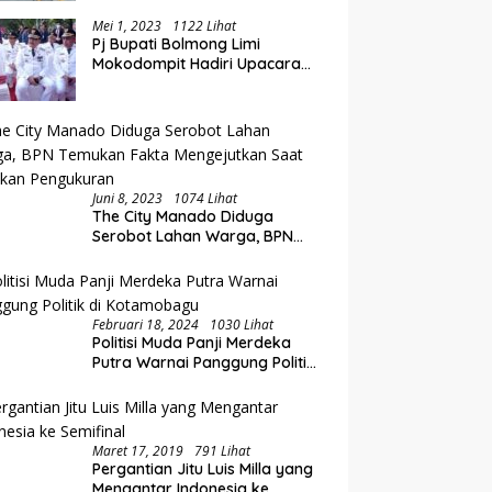
at, Rolling Jabatan
P
Hadiri Rakorwil TPAKD Sulut-
pat di Pemkab Bolmong
L
Gorontalo, Wawali Rendy
Mei 1, 2023
1122 Lihat
Pj Bupati Bolmong Limi
Dorong Inklusi Keuangan dan
Mokodompit Hadiri Upacara
Pembiayaan UMKM
Peringatan Hari Otda ke XXVI
Juni 8, 2023
1074 Lihat
The City Manado Diduga
Serobot Lahan Warga, BPN
Temukan Fakta Mengejutkan
Saat Lakukan Pengukuran
Februari 18, 2024
1030 Lihat
Politisi Muda Panji Merdeka
Putra Warnai Panggung Politik
di Kotamobagu
Maret 17, 2019
791 Lihat
Pergantian Jitu Luis Milla yang
Mengantar Indonesia ke