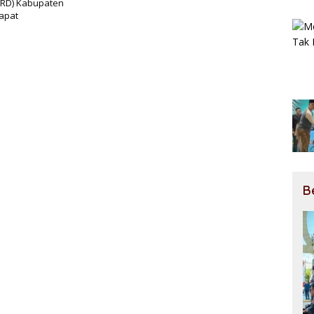
PRD) Kabupaten
apat
B