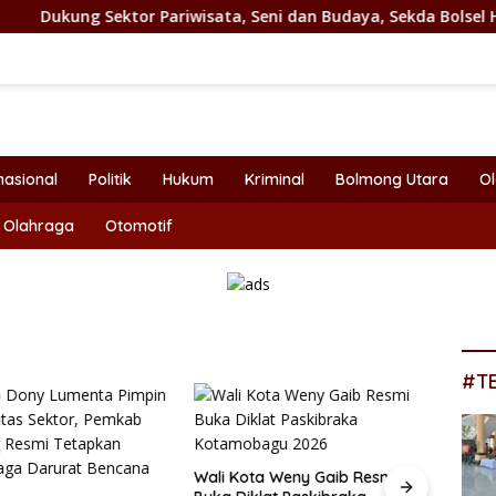
or Pariwisata, Seni dan Budaya, Sekda Bolsel Hadiri Festival T
nasional
Politik
Hukum
Kriminal
Bolmong Utara
O
Olahraga
Otomotif
#T
Wali Kota Weny Gaib Resmi
Bupat