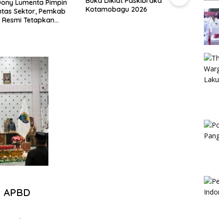
Buka Diklat Paskibraka
Pejab
ony Lumenta Pimpin
Kotamobagu 2026
Keem
ntas Sektor, Pemkab
 Resmi Tetapkan
iaga Darurat Bencana
a APBD