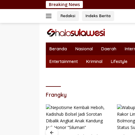
Langsung
Breaking News
Dukung Sekt
ke
konten
Redaksi
Indeks Berita
Beranda
Nasional
Daerah
Inter
Entertainment
Kriminal
Lifestyle
Frangky