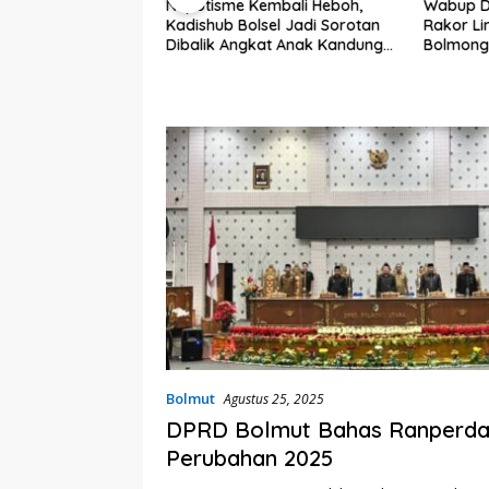
Nepotisme Kembali Heboh,
Wabup D
Kadishub Bolsel Jadi Sorotan
Rakor Li
r Pariwisata, Seni
Dibalik Angkat Anak Kandung
Bolmong
 Sekda Bolsel
Jadi Honor “Siluman”
Status S
val TIFF Tomohon
Bolmut
Agustus 25, 2025
DPRD Bolmut Bahas Ranperd
Perubahan 2025