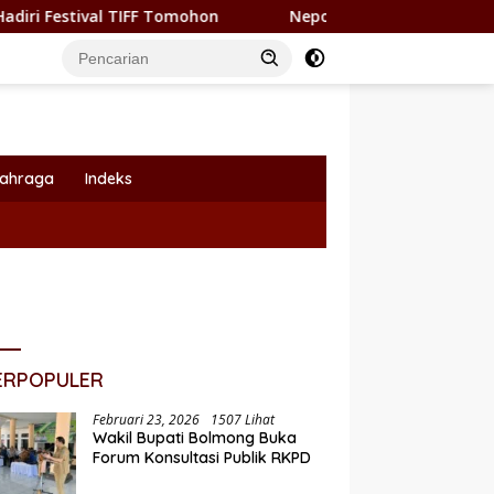
IFF Tomohon
Nepotisme Kembali Heboh, Kadishub Bolsel 
lahraga
Indeks
ERPOPULER
Februari 23, 2026
1507 Lihat
Wakil Bupati Bolmong Buka
Forum Konsultasi Publik RKPD
i Yusra Alhabsyi Lantik 59
P