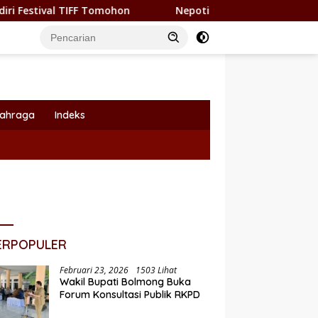
F Tomohon
Nepotisme Kembali Heboh, Kadishub Bolsel J
lahraga
Indeks
ERPOPULER
Februari 23, 2026
1503 Lihat
Wakil Bupati Bolmong Buka
Forum Konsultasi Publik RKPD
i Yusra Alhabsyi Lantik 59
P