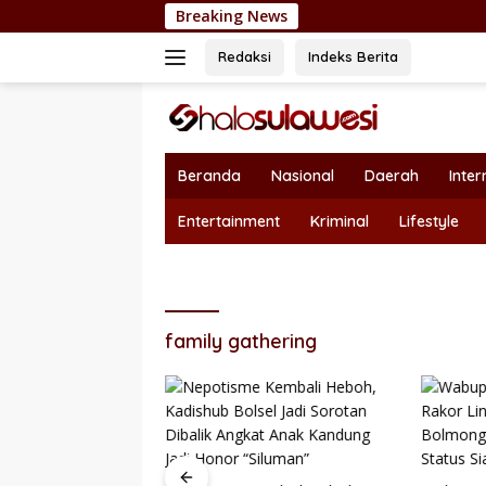
Langsung
Breaking News
Dukung Sektor
ke
konten
Redaksi
Indeks Berita
Beranda
Nasional
Daerah
Inter
Entertainment
Kriminal
Lifestyle
family gathering