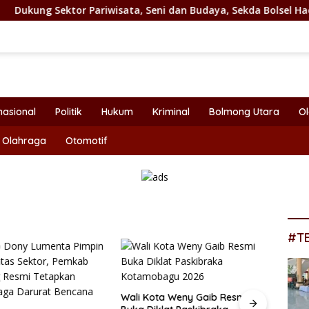
 Pariwisata, Seni dan Budaya, Sekda Bolsel Hadiri Festival TIF
nasional
Politik
Hukum
Kriminal
Bolmong Utara
O
Olahraga
Otomotif
#T
Wali Kota Weny Gaib Resmi
Bupat