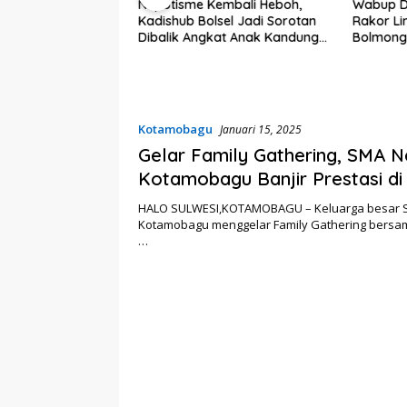
Nepotisme Kembali Heboh,
Wabup D
Kadishub Bolsel Jadi Sorotan
Rakor Li
r Pariwisata, Seni
Dibalik Angkat Anak Kandung
Bolmong
 Sekda Bolsel
Jadi Honor “Siluman”
Status S
val TIFF Tomohon
Kotamobagu
Januari 15, 2025
Gelar Family Gathering, SMA N
Kotamobagu Banjir Prestasi di
2024
HALO SULWESI,KOTAMOBAGU – Keluarga besar S
Kotamobagu menggelar Family Gathering bersam
…