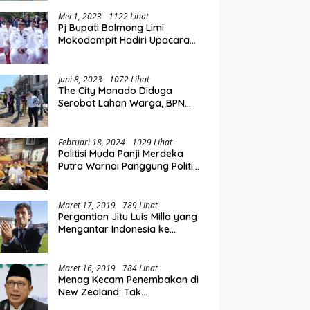
at, Rolling Jabatan
P
Hadiri Rakorwil TPAKD Sulut-
pat di Pemkab Bolmong
L
Gorontalo, Wawali Rendy
Mei 1, 2023
1122 Lihat
Pj Bupati Bolmong Limi
Dorong Inklusi Keuangan dan
Mokodompit Hadiri Upacara
Pembiayaan UMKM
Peringatan Hari Otda ke XXVI
Juni 8, 2023
1072 Lihat
The City Manado Diduga
Serobot Lahan Warga, BPN
Temukan Fakta Mengejutkan
Saat Lakukan Pengukuran
Februari 18, 2024
1029 Lihat
Politisi Muda Panji Merdeka
Putra Warnai Panggung Politik
di Kotamobagu
Maret 17, 2019
789 Lihat
Pergantian Jitu Luis Milla yang
Mengantar Indonesia ke
Semifinal
Maret 16, 2019
784 Lihat
Menag Kecam Penembakan di
New Zealand: Tak
Berperikemanusiaan!