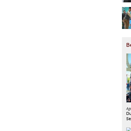
B
Ag
Du
Se