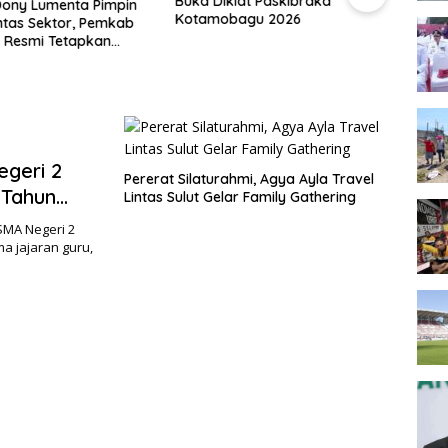
Buka Diklat Paskibraka
Pejab
ony Lumenta Pimpin
Kotamobagu 2026
Keem
ntas Sektor, Pemkab
 Resmi Tetapkan
iaga Darurat Bencana
egeri 2
Pererat Silaturahmi, Agya Ayla Travel
 Tahun
Lintas Sulut Gelar Family Gathering
MA Negeri 2
a jajaran guru,