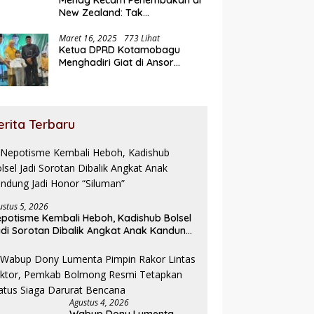
Menag Kecam Penembakan di
New Zealand: Tak
Berperikemanusiaan!
Maret 16, 2025
773 Lihat
Ketua DPRD Kotamobagu
Menghadiri Giat di Ansor
Ramadhan Expo
erita Terbaru
ustus 5, 2026
potisme Kembali Heboh, Kadishub Bolsel
di Sorotan Dibalik Angkat Anak Kandung
di Honor “Siluman”
Agustus 4, 2026