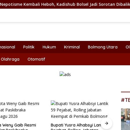
i Heboh, Kadishub Bolsel Jadi Sorotan Dibalik Angkat Anak Ka
nasional
Politik
Hukum
Kriminal
Bolmong Utara
O
Olahraga
Otomotif
#T
a Weny Gaib Resmi
Bupati Yusra Alhabsyi Lantik 59