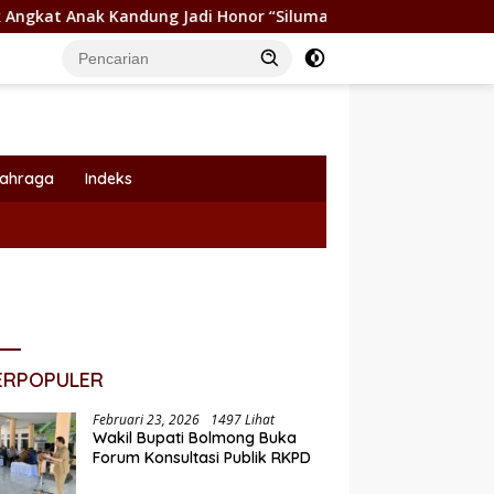
ndung Jadi Honor “Siluman”
Wabup Dony Lumenta Pimpi
lahraga
Indeks
ERPOPULER
Februari 23, 2026
1497 Lihat
Wakil Bupati Bolmong Buka
Forum Konsultasi Publik RKPD
Pemkot Kotamobagu Dukung