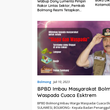
Buka Dik
embali Heboh,
Wabup Dony Lumenta Pimpin
Kotamob
lsel Jadi Sorotan
Rakor Lintas Sektor, Pemkab
kat Anak Kandung
Bolmong Resmi Tetapkan
“Siluman”
Status Siaga Darurat Bencana
Bolmong
Juli 10, 2023
BPBD Imbau Masyarakat Bol
Waspada Cuaca Esktrem
BPBD Bolmong Imbau Warga Waspadai Cuaca E
SULAWESI, BOLMONG– Kepala Badan Penanggu