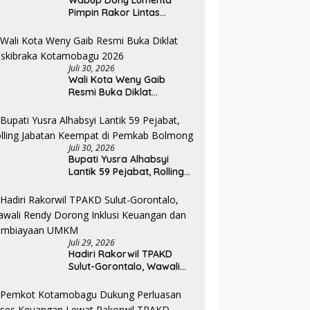
Wabup Dony Lumenta
Pimpin Rakor Lintas
Sektor, Pemkab Bolmong
Resmi Tetapkan Status
Siaga Darurat Bencana
Juli 30, 2026
Wali Kota Weny Gaib
Resmi Buka Diklat
Paskibraka Kotamobagu
2026
Juli 30, 2026
Bupati Yusra Alhabsyi
Lantik 59 Pejabat, Rolling
Jabatan Keempat di
Pemkab Bolmong
Juli 29, 2026
Hadiri Rakorwil TPAKD
Sulut-Gorontalo, Wawali
Rendy Dorong Inklusi
Keuangan dan
Pembiayaan UMKM