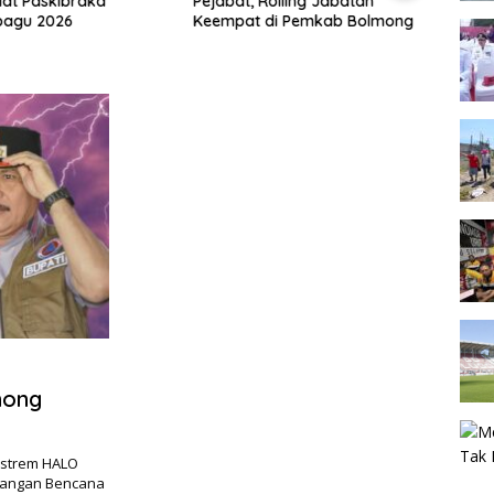
lat Paskibraka
Pejabat, Rolling Jabatan
Hadir
agu 2026
Keempat di Pemkab Bolmong
Goron
Doron
Pemb
mong
kstrem HALO
langan Bencana