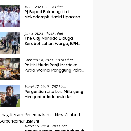
Perluasan Akses Keuangan
i Rakorwil TPAKD Sulut-
E
Lewat Rakorwil TPAKD
talo, Wawali Rendy
P
Mei 1, 2023
1118 Lihat
Pj Bupati Bolmong Limi
g Inklusi Keuangan dan
O
Mokodompit Hadiri Upacara
iayaan UMKM
K
Peringatan Hari Otda ke XXVI
Juni 8, 2023
1068 Lihat
The City Manado Diduga
Serobot Lahan Warga, BPN
Temukan Fakta Mengejutkan
Saat Lakukan Pengukuran
Februari 18, 2024
1028 Lihat
Politisi Muda Panji Merdeka
Putra Warnai Panggung Politik
di Kotamobagu
Maret 17, 2019
787 Lihat
Pergantian Jitu Luis Milla yang
Mengantar Indonesia ke
Semifinal
Maret 16, 2019
784 Lihat