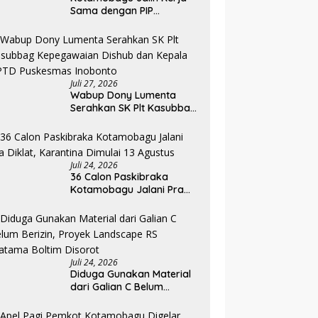
Sama dengan PIP
Kemenkeu RI, Pelaku UMKM
Dapat Akses Kredit dan
Pendampingan
Juli 27, 2026
Wabup Dony Lumenta
Serahkan SK Plt Kasubbag
Kepegawaian Dishub dan
Kepala UPTD Puskesmas
Inobonto
Juli 24, 2026
36 Calon Paskibraka
Kotamobagu Jalani Pra
Diklat, Karantina Dimulai 13
Agustus
Juli 24, 2026
Diduga Gunakan Material
dari Galian C Belum
Berizin, Proyek Landscape
RS Pratama Boltim Disorot