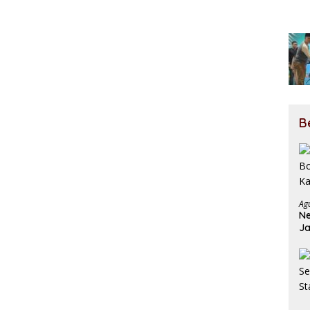
B
Ag
Ne
Ja
Ja