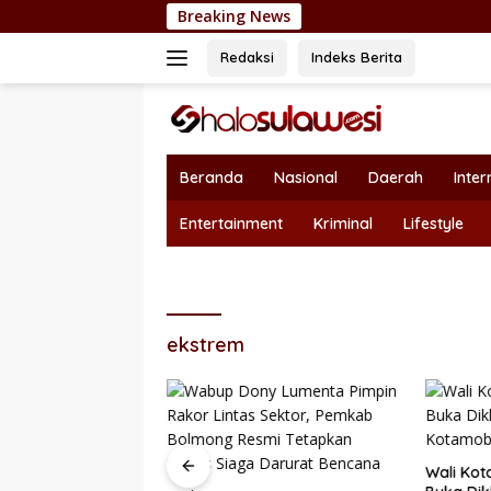
Langsung
Breaking News
Nepotisme Kembal
ke
konten
Redaksi
Indeks Berita
Beranda
Nasional
Daerah
Inter
Entertainment
Kriminal
Lifestyle
ekstrem
Wali Kot