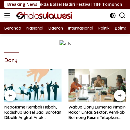
Langsung
n Budaya, Sekda Bolsel Hadiri Festival TIFF Tomohon
Breaking News
Ne
ke
konten
Beranda
Nasional
Daerah
Internasional
Politik
Bolmon
Dony
Nepotisme Kembali Heboh,
Wabup Dony Lumenta Pimpin
Kadishub Bolsel Jadi Sorotan
Rakor Lintas Sektor, Pemkab
Dibalik Angkat Anak
Bolmong Resmi Tetapkan
Kandung Jadi Honor
Status Siaga Darurat
“Siluman”
Bencana