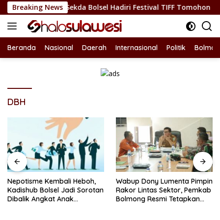
Langsung
an Budaya, Sekda Bolsel Hadiri Festival TIFF Tomohon
Breaking News
N
ke
konten
Beranda
Nasional
Daerah
Internasional
Politik
Bolmon
DBH
Nepotisme Kembali Heboh,
Wabup Dony Lumenta Pimpin
Kadishub Bolsel Jadi Sorotan
Rakor Lintas Sektor, Pemkab
Dibalik Angkat Anak
Bolmong Resmi Tetapkan
Kandung Jadi Honor
Status Siaga Darurat
“Siluman”
Bencana