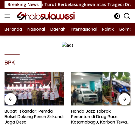
Langsung
otamobagu Turut Berbelasungkawa atas Tragedi Drag Race di 
Breaking News
ke
konten
Beranda
Nasional
Daerah
Internasional
Politik
Bolmon
BPK
Bupati Iskandar: Pemda
Honda Jazz Tabrak
Bolsel Dukung Penuh Srikandi
Penonton di Drag Race
Jaga Desa
Kotamobagu, Korban Tewas
Bertambah Jadi 7 Orang