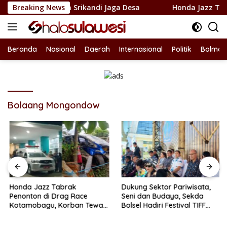
Langsung
ukung Penuh Srikandi Jaga Desa
Breaking News
Honda Jazz Tabrak Pen
ke
konten
Beranda
Nasional
Daerah
Internasional
Politik
Bolmon
Bolaang Mongondow
Honda Jazz Tabrak
Dukung Sektor Pariwisata,
Penonton di Drag Race
Seni dan Budaya, Sekda
Kotamobagu, Korban Tewas
Bolsel Hadiri Festival TIFF
Bertambah Jadi 7 Orang
Tomohon