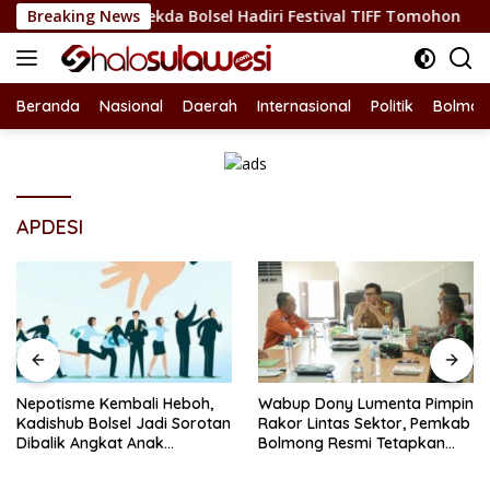
Langsung
 Budaya, Sekda Bolsel Hadiri Festival TIFF Tomohon
Breaking News
Ne
ke
konten
Beranda
Nasional
Daerah
Internasional
Politik
Bolmon
APDESI
Nepotisme Kembali Heboh,
Wabup Dony Lumenta Pimpin
Kadishub Bolsel Jadi Sorotan
Rakor Lintas Sektor, Pemkab
Dibalik Angkat Anak
Bolmong Resmi Tetapkan
Kandung Jadi Honor
Status Siaga Darurat
“Siluman”
Bencana