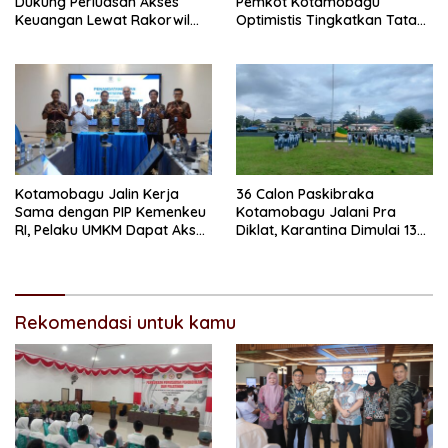
Dukung Perluasan Akses
Pemkot Kotamobagu
Keuangan Lewat Rakorwil
Optimistis Tingkatkan Tata
TPAKD
Kelola Pemerintahan
Kotamobagu Jalin Kerja
36 Calon Paskibraka
Sama dengan PIP Kemenkeu
Kotamobagu Jalani Pra
RI, Pelaku UMKM Dapat Akses
Diklat, Karantina Dimulai 13
Kredit dan Pendampingan
Agustus
Rekomendasi untuk kamu