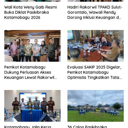
Wali Kota Weny Gaib Resmi
Hadiri Rakorwil TPAKD Sulut-
Buka Diklat Paskibraka
Gorontalo, Wawali Rendy
Kotamobagu 2026
Dorong Inklusi Keuangan dan
Pembiayaan UMKM
Pemkot Kotamobagu
Evaluasi SAKIP 2025 Digelar,
Dukung Perluasan Akses
Pemkot Kotamobagu
Keuangan Lewat Rakorwil
Optimistis Tingkatkan Tata
TPAKD
Kelola Pemerintahan
Kotamobagu Jalin Kerja
36 Calon Paskibraka