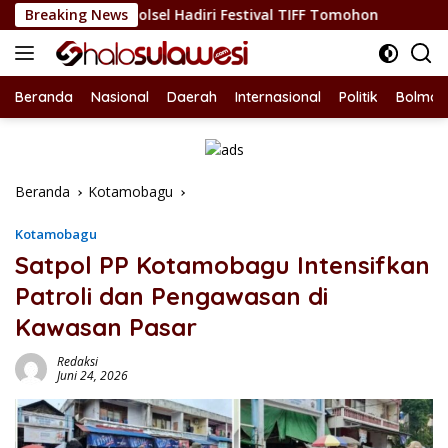
Langsung
kda Bolsel Hadiri Festival TIFF Tomohon
Breaking News
Nepotisme Kemb
ke
konten
Beranda
Nasional
Daerah
Internasional
Politik
Bolmon
Beranda
Kotamobagu
Kotamobagu
Satpol PP Kotamobagu Intensifkan
Patroli dan Pengawasan di
Kawasan Pasar
Redaksi
Juni 24, 2026