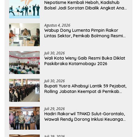
Nepotisme Kembali Heboh, Kadishub
Bolsel Jadi Sorotan Dibalik Angkat Anak
Kandung Jadi Honor “Siluman”
Agustus 4, 2026
Wabup Dony Lumenta Pimpin Rakor
Lintas Sektor, Pemkab Bolmong Resmi
Tetapkan Status Siaga Darurat Bencana
Juli 30, 2026
Wali Kota Weny Gaib Resmi Buka Diklat
Paskibraka Kotamobagu 2026
Juli 30, 2026
Bupati Yusra Alhabsyi Lantik 59 Pejabat,
Rolling Jabatan Keempat di Pemkab
Bolmong
Juli 29, 2026
Hadiri Rakorwil TPAKD Sulut-Gorontalo,
Wawali Rendy Dorong Inklusi Keuangan
dan Pembiayaan UMKM
Juli 29, 2026