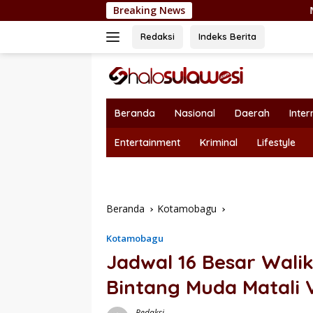
Langsung
Breaking News
Nepotisme Kembali Heb
ke
konten
Redaksi
Indeks Berita
Beranda
Nasional
Daerah
Inter
Entertainment
Kriminal
Lifestyle
Beranda
Kotamobagu
Kotamobagu
Jadwal 16 Besar Walik
Bintang Muda Matali
Redaksi