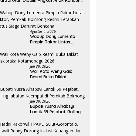
di Sorotan Dibalik Angkat Anak Kandung
di Honor “Siluman”
Agustus 4, 2026
Wabup Dony Lumenta
Pimpin Rakor Lintas
Sektor, Pemkab Bolmong
Resmi Tetapkan Status
Siaga Darurat Bencana
Juli 30, 2026
Wali Kota Weny Gaib
Resmi Buka Diklat
Paskibraka Kotamobagu
2026
Juli 30, 2026
Bupati Yusra Alhabsyi
Lantik 59 Pejabat, Rolling
Jabatan Keempat di
Pemkab Bolmong