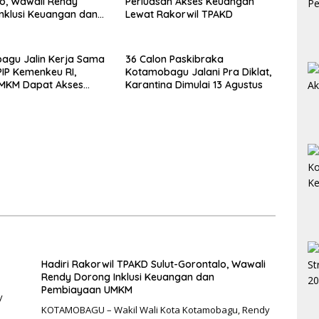
o, Wawali Rendy
Perluasan Akses Keuangan
nklusi Keuangan dan
Lewat Rakorwil TPAKD
aan UMKM
agu Jalin Kerja Sama
36 Calon Paskibraka
IP Kemenkeu RI,
Kotamobagu Jalani Pra Diklat,
UMKM Dapat Akses
Karantina Dimulai 13 Agustus
dan Pendampingan
Hadiri Rakorwil TPAKD Sulut-Gorontalo, Wawali
Rendy Dorong Inklusi Keuangan dan
Pembiayaan UMKM
y
KOTAMOBAGU – Wakil Wali Kota Kotamobagu, Rendy