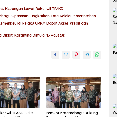
Ja
Ja
es Keuangan Lewat Rakorwil TPAKD
obagu Optimistis Tingkatkan Tata Kelola Pemerintahan
emenkeu RI, Pelaku UMKM Dapat Akses Kredit dan
Diklat, Karantina Dimulai 13 Agustus
akorwil TPAKD Sulut-
Pemkot Kotamobagu Dukung