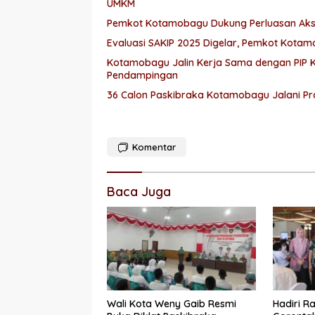
UMKM
Pemkot Kotamobagu Dukung Perluasan Aks
Evaluasi SAKIP 2025 Digelar, Pemkot Kotam
Kotamobagu Jalin Kerja Sama dengan PIP K
Pendampingan
36 Calon Paskibraka Kotamobagu Jalani Pra 
Komentar
Baca Juga
Wali Kota Weny Gaib Resmi
Hadiri R