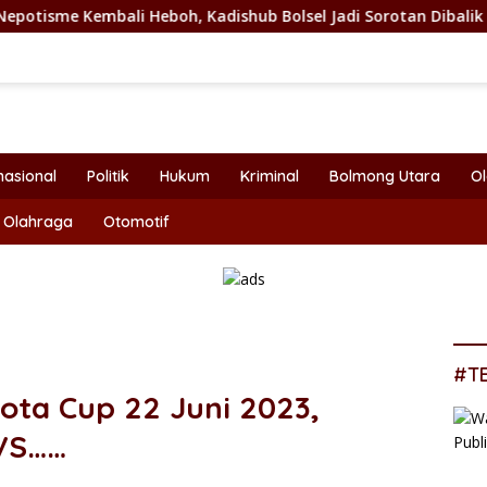
oh, Kadishub Bolsel Jadi Sorotan Dibalik Angkat Anak Kandung
nasional
Politik
Hukum
Kriminal
Bolmong Utara
O
Olahraga
Otomotif
#T
ota Cup 22 Juni 2023,
 VS……