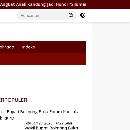
 Jadi Honor “Siluman”
Wabup Dony Lumenta Pimpin Rak
lahraga
Indeks
ERPOPULER
Februari 23, 2026
1499 Lihat
Wakil Bupati Bolmong Buka