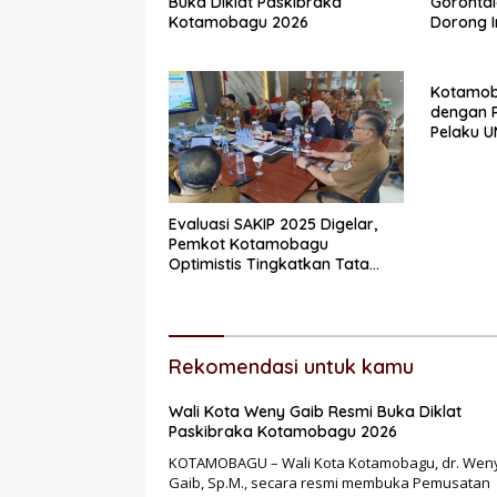
Buka Diklat Paskibraka
Gorontal
Kotamobagu 2026
Dorong I
Pembiay
Kotamob
dengan P
Pelaku 
Kredit 
Evaluasi SAKIP 2025 Digelar,
Pemkot Kotamobagu
Optimistis Tingkatkan Tata
Kelola Pemerintahan
Rekomendasi untuk kamu
Wali Kota Weny Gaib Resmi Buka Diklat
Paskibraka Kotamobagu 2026
KOTAMOBAGU – Wali Kota Kotamobagu, dr. Wen
Gaib, Sp.M., secara resmi membuka Pemusatan