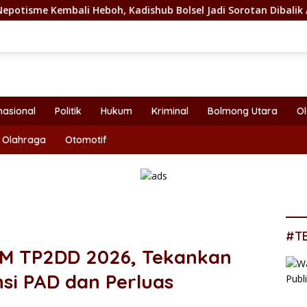
Kadishub Bolsel Jadi Sorotan Dibalik Angkat Anak Kandung Jad
nasional
Politik
Hukum
Kriminal
Bolmong Utara
O
Olahraga
Otomotif
#T
LM TP2DD 2026, Tekankan
nsi PAD dan Perluas