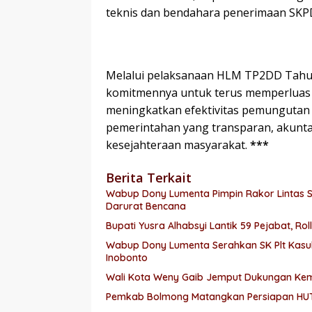
teknis dan bendahara penerimaan SKP
Melalui pelaksanaan HLM TP2DD Tahu
komitmennya untuk terus memperluas di
meningkatkan efektivitas pemungutan p
pemerintahan yang transparan, akunta
kesejahteraan masyarakat.
***
Berita Terkait
Wabup Dony Lumenta Pimpin Rakor Lintas S
Darurat Bencana
Bupati Yusra Alhabsyi Lantik 59 Pejabat, 
Wabup Dony Lumenta Serahkan SK Plt Kas
Inobonto
Wali Kota Weny Gaib Jemput Dukungan Ke
Pemkab Bolmong Matangkan Persiapan HUT k