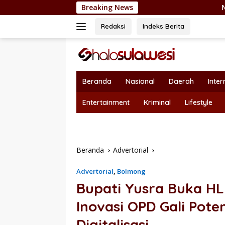
Langsung
Breaking News
Nepotisme Kembali Heboh, 
ke
konten
Redaksi
Indeks Berita
Beranda
Nasional
Daerah
Inter
Entertainment
Kriminal
Lifestyle
Beranda
Advertorial
Advertorial
,
Bolmong
Bupati Yusra Buka H
Inovasi OPD Gali Pote
Digitalisasi