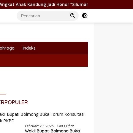
i Honor “Siluman”
Wabup Dony Lumenta Pimpin Rakor L
lahraga
Indeks
ERPOPULER
Februari 23, 2026
1493 Lihat
Wakil Bupati Bolmong Buka