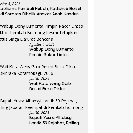
ustus 5, 2026
potisme Kembali Heboh, Kadishub Bolsel
di Sorotan Dibalik Angkat Anak Kandung
di Honor “Siluman”
Agustus 4, 2026
Wabup Dony Lumenta
Pimpin Rakor Lintas
Sektor, Pemkab Bolmong
Resmi Tetapkan Status
Siaga Darurat Bencana
Juli 30, 2026
Wali Kota Weny Gaib
Resmi Buka Diklat
Paskibraka Kotamobagu
2026
Juli 30, 2026
Bupati Yusra Alhabsyi
Lantik 59 Pejabat, Rolling
Jabatan Keempat di