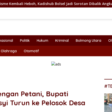
dishub Bolsel Jadi Sorotan Dibalik Angkat Anak Kandung Jadi 
nasional
Politik
Hukum
Kriminal
Bolmong Utara
O
Olahraga
Otomotif
#T
ngan Petani, Bupati
yi Turun ke Pelosok Desa