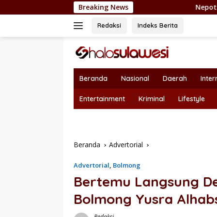
Langsung
Breaking News
Nepotisme Kembali Heboh, Ka
ke
konten
Redaksi
Indeks Berita
Beranda
Nasional
Daerah
Inter
Entertainment
Kriminal
Lifestyle
Beranda
Advertorial
Advertorial
,
Bolmong
Bertemu Langsung De
Bolmong Yusra Alhabs
Redaksi