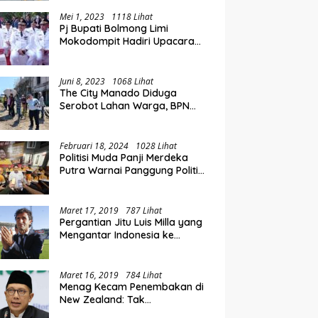
Mei 1, 2023
1118 Lihat
Pj Bupati Bolmong Limi
Mokodompit Hadiri Upacara
Peringatan Hari Otda ke XXVI
Juni 8, 2023
1068 Lihat
The City Manado Diduga
Serobot Lahan Warga, BPN
Temukan Fakta Mengejutkan
Saat Lakukan Pengukuran
Februari 18, 2024
1028 Lihat
Politisi Muda Panji Merdeka
Putra Warnai Panggung Politik
di Kotamobagu
Maret 17, 2019
787 Lihat
Pergantian Jitu Luis Milla yang
Mengantar Indonesia ke
Semifinal
Maret 16, 2019
784 Lihat
Menag Kecam Penembakan di
New Zealand: Tak
Berperikemanusiaan!