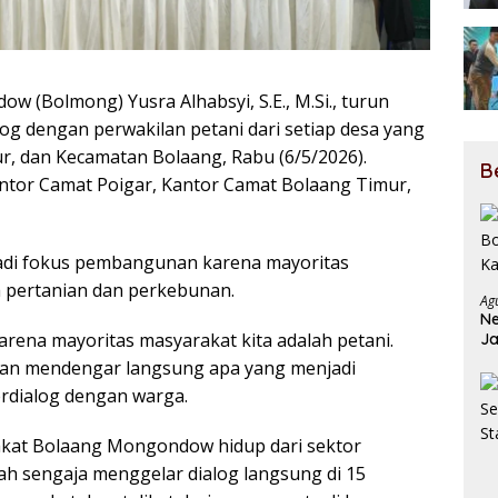
 (Bolmong) Yusra Alhabsyi, S.E., M.Si., turun
log dengan perwakilan petani dari setiap desa yang
r, dan Kecamatan Bolaang, Rabu (6/5/2026).
B
ntor Camat Poigar, Kantor Camat Bolaang Timur,
jadi fokus pembangunan karena mayoritas
pertanian dan perkebunan.
Ag
Ne
arena mayoritas masyarakat kita adalah petani.
Ja
Ja
dan mendengar langsung apa yang menjadi
erdialog dengan warga.
akat Bolaang Mongondow hidup dari sektor
rah sengaja menggelar dialog langsung di 15