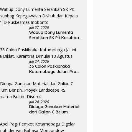
Kemenkeu RI, Pelaku UMKM
Dapat Akses Kredit dan
Pendampingan
Juli 27, 2026
Wabup Dony Lumenta
Serahkan SK Plt Kasubbag
Kepegawaian Dishub dan
Kepala UPTD Puskesmas
Inobonto
Juli 24, 2026
36 Calon Paskibraka
Kotamobagu Jalani Pra
Diklat, Karantina Dimulai 13
Agustus
Juli 24, 2026
Diduga Gunakan Material
dari Galian C Belum
Berizin, Proyek Landscape
RS Pratama Boltim Disorot