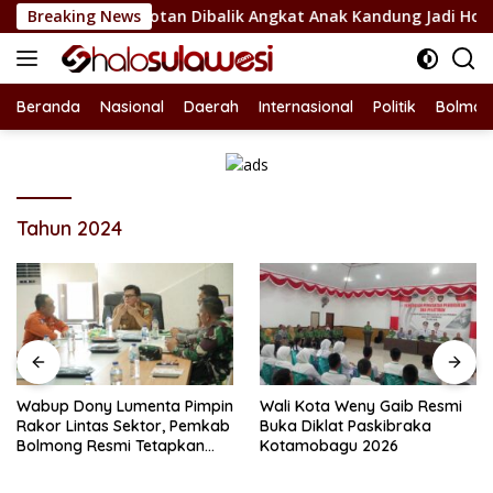
Langsung
el Jadi Sorotan Dibalik Angkat Anak Kandung Jadi Honor “Silu
Breaking News
ke
konten
Beranda
Nasional
Daerah
Internasional
Politik
Bolmon
Tahun 2024
Wabup Dony Lumenta Pimpin
Wali Kota Weny Gaib Resmi
Rakor Lintas Sektor, Pemkab
Buka Diklat Paskibraka
Bolmong Resmi Tetapkan
Kotamobagu 2026
Status Siaga Darurat
Bencana