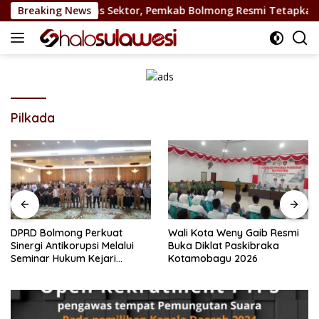
Langsung
Rakor Lintas Sektor, Pemkab Bolmong Resmi Tetapkan Status 
Breaking News
ke
konten
Pilkada
DPRD Bolmong Perkuat
Wali Kota Weny Gaib Resmi
Sinergi Antikorupsi Melalui
Buka Diklat Paskibraka
Seminar Hukum Kejari
Kotamobagu 2026
Kotamobagu