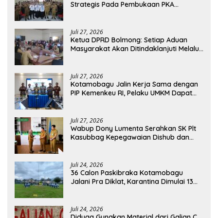
Strategis Pada Pembukaan PKA
Angkatan II 2026
Juli 27, 2026
Ketua DPRD Bolmong: Setiap Aduan
Masyarakat Akan Ditindaklanjuti Melalui
RDP
Juli 27, 2026
Kotamobagu Jalin Kerja Sama dengan
PIP Kemenkeu RI, Pelaku UMKM Dapat
Akses Kredit dan Pendampingan
Juli 27, 2026
Wabup Dony Lumenta Serahkan SK Plt
Kasubbag Kepegawaian Dishub dan
Kepala UPTD Puskesmas Inobonto
Juli 24, 2026
36 Calon Paskibraka Kotamobagu
Jalani Pra Diklat, Karantina Dimulai 13
Agustus
Juli 24, 2026
Diduga Gunakan Material dari Galian C