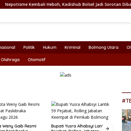
ali Heboh, Kadishub Bolsel Jadi Sorotan Dibalik Angkat Anak 
nasional
Politik
Hukum
Kriminal
Bolmong Utara
O
Olahraga
Otomotif
#T
a Weny Gaib Resmi
Bupati Yusra Alhabsyi Lantik 59