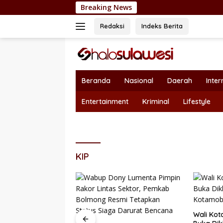
Langsung
Breaking News
Nepotisme Kemb
ke
konten
Redaksi
Indeks Berita
Beranda
Nasional
Daerah
Inter
Entertainment
Kriminal
Lifestyle
KIP
Wali Kot