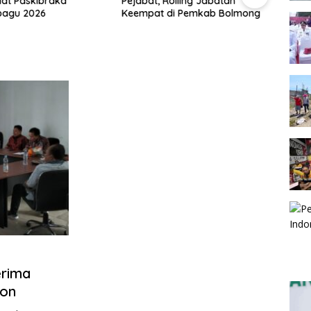
lat Paskibraka
Pejabat, Rolling Jabatan
Hadir
agu 2026
Keempat di Pemkab Bolmong
Goron
Doron
Pemb
erima
hon