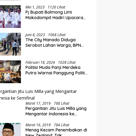
Perluasan Akses Keuangan
i Rakorwil TPAKD Sulut-
E
Lewat Rakorwil TPAKD
talo, Wawali Rendy
P
Mei 1, 2023
1120 Lihat
Pj Bupati Bolmong Limi
g Inklusi Keuangan dan
O
Mokodompit Hadiri Upacara
iayaan UMKM
K
Peringatan Hari Otda ke XXVI
Juni 8, 2023
1068 Lihat
The City Manado Diduga
Serobot Lahan Warga, BPN
Temukan Fakta Mengejutkan
Saat Lakukan Pengukuran
Februari 18, 2024
1028 Lihat
Politisi Muda Panji Merdeka
Putra Warnai Panggung Politik
di Kotamobagu
Maret 17, 2019
788 Lihat
Pergantian Jitu Luis Milla yang
Mengantar Indonesia ke
Semifinal
Maret 16, 2019
784 Lihat
Menag Kecam Penembakan di
New Zealand: Tak