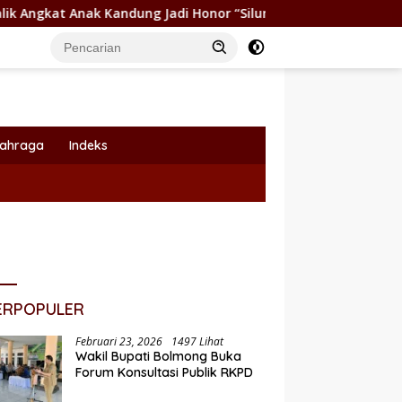
Kandung Jadi Honor “Siluman”
Wabup Dony Lumenta Pim
lahraga
Indeks
ERPOPULER
Februari 23, 2026
1497 Lihat
Wakil Bupati Bolmong Buka
Forum Konsultasi Publik RKPD
Pemkot Kotamobagu Dukung