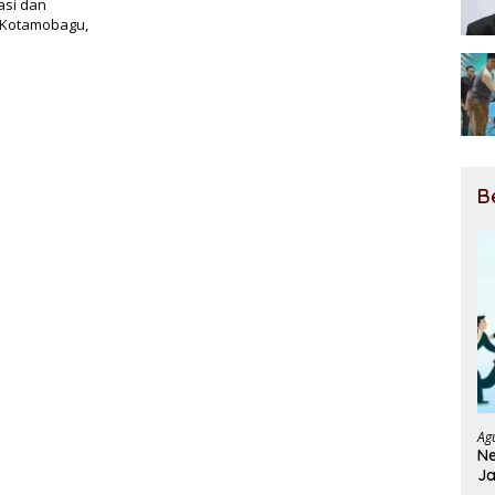
si dan
) Kotamobagu,
B
Ag
Ne
Ja