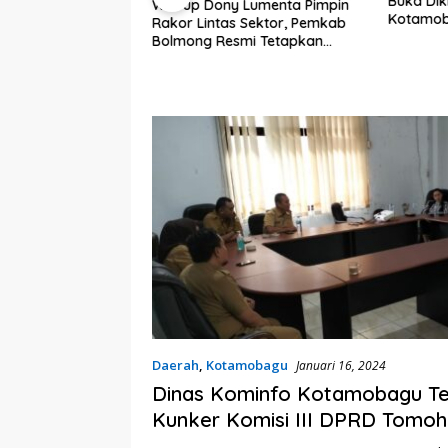
Buka Dik
Wabup Dony Lumenta Pimpin
Kotamob
Rakor Lintas Sektor, Pemkab
embali Heboh,
Bolmong Resmi Tetapkan
lsel Jadi Sorotan
Status Siaga Darurat Bencana
kat Anak Kandung
“Siluman”
Daerah
,
Kotamobagu
Januari 16, 2024
Dinas Kominfo Kotamobagu T
Kunker Komisi III DPRD Tomo