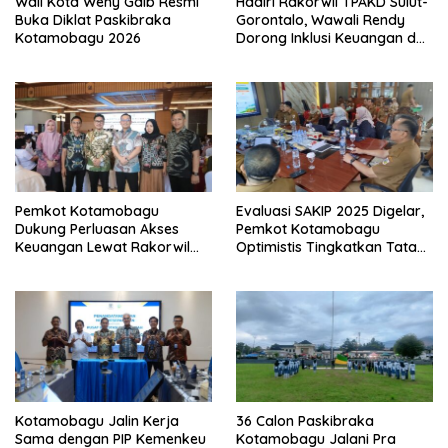
Wali Kota Weny Gaib Resmi
Hadiri Rakorwil TPAKD Sulut-
Buka Diklat Paskibraka
Gorontalo, Wawali Rendy
Kotamobagu 2026
Dorong Inklusi Keuangan dan
Pembiayaan UMKM
Pemkot Kotamobagu
Evaluasi SAKIP 2025 Digelar,
Dukung Perluasan Akses
Pemkot Kotamobagu
Keuangan Lewat Rakorwil
Optimistis Tingkatkan Tata
TPAKD
Kelola Pemerintahan
Kotamobagu Jalin Kerja
36 Calon Paskibraka
Sama dengan PIP Kemenkeu
Kotamobagu Jalani Pra