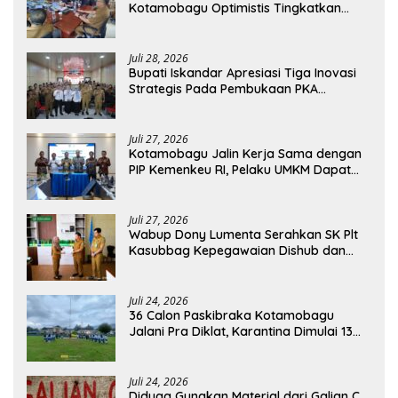
Kotamobagu Optimistis Tingkatkan
Tata Kelola Pemerintahan
Juli 28, 2026
Bupati Iskandar Apresiasi Tiga Inovasi
Strategis Pada Pembukaan PKA
Angkatan II 2026
Juli 27, 2026
Kotamobagu Jalin Kerja Sama dengan
PIP Kemenkeu RI, Pelaku UMKM Dapat
Akses Kredit dan Pendampingan
Juli 27, 2026
Wabup Dony Lumenta Serahkan SK Plt
Kasubbag Kepegawaian Dishub dan
Kepala UPTD Puskesmas Inobonto
Juli 24, 2026
36 Calon Paskibraka Kotamobagu
Jalani Pra Diklat, Karantina Dimulai 13
Agustus
Juli 24, 2026
Diduga Gunakan Material dari Galian C