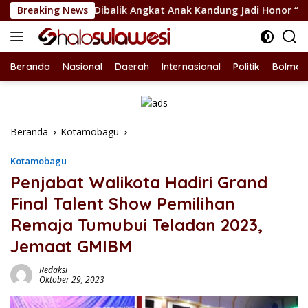
Langsung
orotan Dibalik Angkat Anak Kandung Jadi Honor “Siluman”
Breaking News
ke
konten
Beranda
Nasional
Daerah
Internasional
Politik
Bolmon
Beranda
Kotamobagu
Kotamobagu
Penjabat Walikota Hadiri Grand
Final Talent Show Pemilihan
Remaja Tumubui Teladan 2023,
Jemaat GMIBM
Redaksi
Oktober 29, 2023