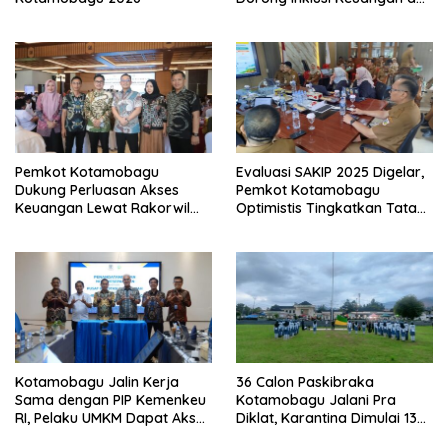
Pembiayaan UMKM
Pemkot Kotamobagu
Evaluasi SAKIP 2025 Digelar,
Dukung Perluasan Akses
Pemkot Kotamobagu
Keuangan Lewat Rakorwil
Optimistis Tingkatkan Tata
TPAKD
Kelola Pemerintahan
Kotamobagu Jalin Kerja
36 Calon Paskibraka
Sama dengan PIP Kemenkeu
Kotamobagu Jalani Pra
RI, Pelaku UMKM Dapat Akses
Diklat, Karantina Dimulai 13
Kredit dan Pendampingan
Agustus