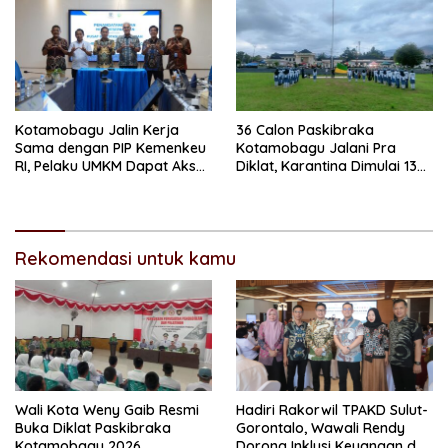
Kotamobagu Jalin Kerja
36 Calon Paskibraka
Sama dengan PIP Kemenkeu
Kotamobagu Jalani Pra
RI, Pelaku UMKM Dapat Akses
Diklat, Karantina Dimulai 13
Kredit dan Pendampingan
Agustus
Rekomendasi untuk kamu
Wali Kota Weny Gaib Resmi
Hadiri Rakorwil TPAKD Sulut-
Buka Diklat Paskibraka
Gorontalo, Wawali Rendy
Kotamobagu 2026
Dorong Inklusi Keuangan dan