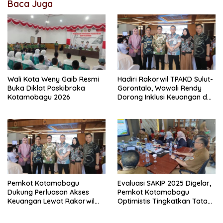
Baca Juga
Wali Kota Weny Gaib Resmi
Hadiri Rakorwil TPAKD Sulut-
Buka Diklat Paskibraka
Gorontalo, Wawali Rendy
Kotamobagu 2026
Dorong Inklusi Keuangan dan
Pembiayaan UMKM
Pemkot Kotamobagu
Evaluasi SAKIP 2025 Digelar,
Dukung Perluasan Akses
Pemkot Kotamobagu
Keuangan Lewat Rakorwil
Optimistis Tingkatkan Tata
TPAKD
Kelola Pemerintahan