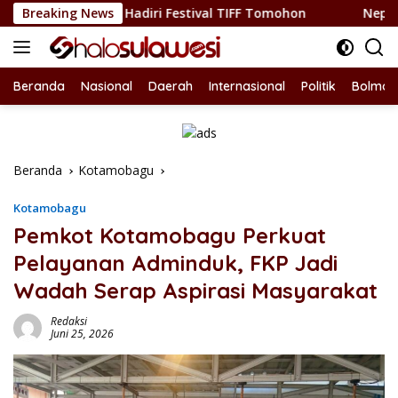
Langsung
sel Hadiri Festival TIFF Tomohon
Breaking News
Nepotisme Kembali He
ke
konten
Beranda
Nasional
Daerah
Internasional
Politik
Bolmon
Beranda
Kotamobagu
Kotamobagu
Pemkot Kotamobagu Perkuat
Pelayanan Adminduk, FKP Jadi
Wadah Serap Aspirasi Masyarakat
Redaksi
Juni 25, 2026