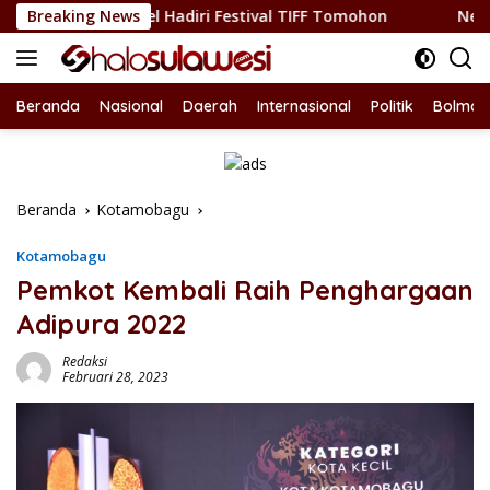
Langsung
a Bolsel Hadiri Festival TIFF Tomohon
Breaking News
Nepotisme Kemba
ke
konten
Beranda
Nasional
Daerah
Internasional
Politik
Bolmon
Beranda
Kotamobagu
Kotamobagu
Pemkot Kembali Raih Penghargaan
Adipura 2022
Redaksi
Februari 28, 2023