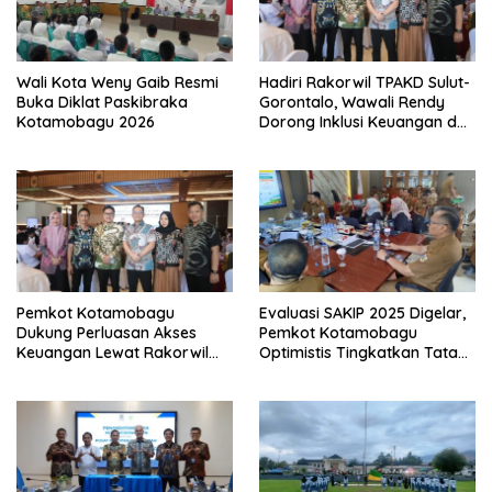
Wali Kota Weny Gaib Resmi
Hadiri Rakorwil TPAKD Sulut-
Buka Diklat Paskibraka
Gorontalo, Wawali Rendy
Kotamobagu 2026
Dorong Inklusi Keuangan dan
Pembiayaan UMKM
Pemkot Kotamobagu
Evaluasi SAKIP 2025 Digelar,
Dukung Perluasan Akses
Pemkot Kotamobagu
Keuangan Lewat Rakorwil
Optimistis Tingkatkan Tata
TPAKD
Kelola Pemerintahan