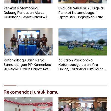
Pemkot Kotamobagu
Evaluasi SAKIP 2025 Digelar,
Dukung Perluasan Akses
Pemkot Kotamobagu
Keuangan Lewat Rakorwil
Optimistis Tingkatkan Tata
TPAKD
Kelola Pemerintahan
Kotamobagu Jalin Kerja
36 Calon Paskibraka
Sama dengan PIP Kemenkeu
Kotamobagu Jalani Pra
RI, Pelaku UMKM Dapat Akses
Diklat, Karantina Dimulai 13
Kredit dan Pendampingan
Agustus
Rekomendasi untuk kamu