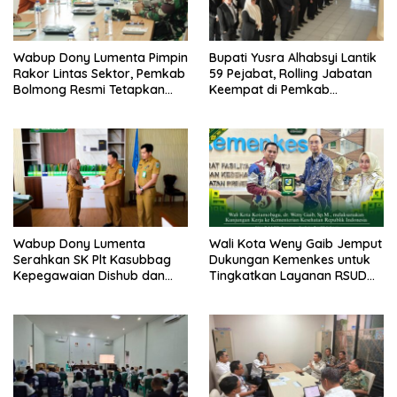
Wabup Dony Lumenta Pimpin
Bupati Yusra Alhabsyi Lantik
Rakor Lintas Sektor, Pemkab
59 Pejabat, Rolling Jabatan
Bolmong Resmi Tetapkan
Keempat di Pemkab
Status Siaga Darurat
Bolmong
Bencana
Wabup Dony Lumenta
Wali Kota Weny Gaib Jemput
Serahkan SK Plt Kasubbag
Dukungan Kemenkes untuk
Kepegawaian Dishub dan
Tingkatkan Layanan RSUD
Kepala UPTD Puskesmas
Kotamobagu
Inobonto