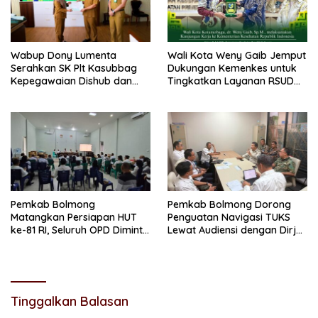
Wabup Dony Lumenta
Wali Kota Weny Gaib Jemput
Serahkan SK Plt Kasubbag
Dukungan Kemenkes untuk
Kepegawaian Dishub dan
Tingkatkan Layanan RSUD
Kepala UPTD Puskesmas
Kotamobagu
Inobonto
Pemkab Bolmong
Pemkab Bolmong Dorong
Matangkan Persiapan HUT
Penguatan Navigasi TUKS
ke-81 RI, Seluruh OPD Diminta
Lewat Audiensi dengan Dirjen
Perkuat Koordinasi
Perhubungan Laut
Tinggalkan Balasan