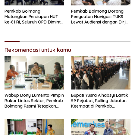
Pemkab Bolmong
Pemkab Bolmong Dorong
Matangkan Persiapan HUT
Penguatan Navigasi TUKS
ke-81 RI, Seluruh OPD Diminta
Lewat Audiensi dengan Dirjen
Perkuat Koordinasi
Perhubungan Laut
Rekomendasi untuk kamu
Wabup Dony Lumenta Pimpin
Bupati Yusra Alhabsyi Lantik
Rakor Lintas Sektor, Pemkab
59 Pejabat, Rolling Jabatan
Bolmong Resmi Tetapkan
Keempat di Pemkab
Status Siaga Darurat
Bolmong
Bencana