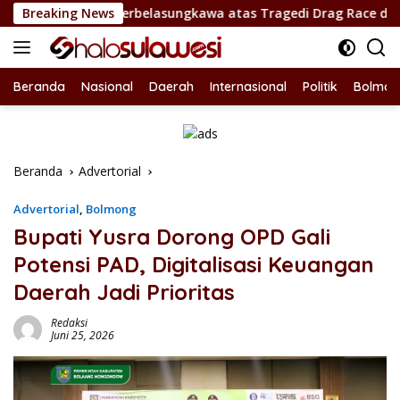
Langsung
 Berbelasungkawa atas Tragedi Drag Race di Upai
Breaking News
Bup
ke
konten
Beranda
Nasional
Daerah
Internasional
Politik
Bolmon
Beranda
Advertorial
Advertorial
,
Bolmong
Bupati Yusra Dorong OPD Gali
Potensi PAD, Digitalisasi Keuangan
Daerah Jadi Prioritas
Redaksi
Juni 25, 2026