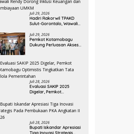
Juli 29, 2026
Hadiri Rakorwil TPAKD
Sulut-Gorontalo, Wawali
Rendy Dorong Inklusi
Keuangan dan
Juli 29, 2026
Pemkot Kotamobagu
Pembiayaan UMKM
Dukung Perluasan Akses
Keuangan Lewat Rakorwil
TPAKD
Juli 28, 2026
Evaluasi SAKIP 2025
Digelar, Pemkot
Kotamobagu Optimistis
Tingkatkan Tata Kelola
Pemerintahan
Juli 28, 2026
Bupati Iskandar Apresiasi
Tiga Inovasi Strategis