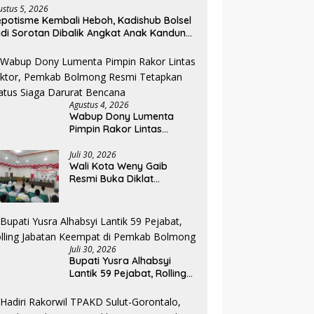
ustus 5, 2026
potisme Kembali Heboh, Kadishub Bolsel
di Sorotan Dibalik Angkat Anak Kandung
di Honor “Siluman”
Agustus 4, 2026
Wabup Dony Lumenta
Pimpin Rakor Lintas
Sektor, Pemkab Bolmong
Resmi Tetapkan Status
Juli 30, 2026
Wali Kota Weny Gaib
Siaga Darurat Bencana
Resmi Buka Diklat
Paskibraka Kotamobagu
2026
Juli 30, 2026
Bupati Yusra Alhabsyi
Lantik 59 Pejabat, Rolling
Jabatan Keempat di
Pemkab Bolmong