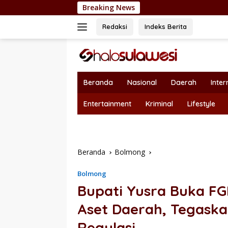
Langsung
Breaking News
Nepotisme Kembali Heboh,
ke
konten
Redaksi
Indeks Berita
Beranda
Nasional
Daerah
Inter
Entertainment
Kriminal
Lifestyle
Beranda
Bolmong
Bolmong
Bupati Yusra Buka FG
Aset Daerah, Tegask
Regulasi