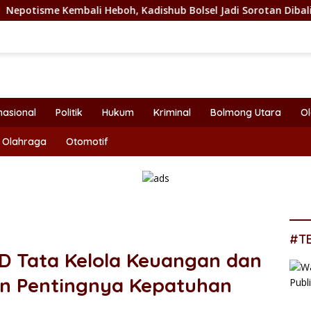
 Kadishub Bolsel Jadi Sorotan Dibalik Angkat Anak Kandung Ja
nasional
Politik
Hukum
Kriminal
Bolmong Utara
O
Olahraga
Otomotif
#T
D Tata Kelola Keuangan dan
an Pentingnya Kepatuhan