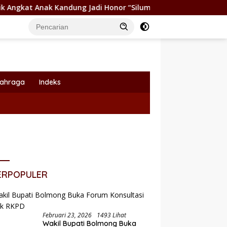
di Honor “Siluman”
Wabup Dony Lumenta Pimpin Rakor 
lahraga
Indeks
ERPOPULER
Februari 23, 2026
1493 Lihat
Wakil Bupati Bolmong Buka