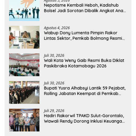
Agustus 5, 2026
Nepotisme Kembali Heboh, Kadishub
Bolsel Jadi Sorotan Dibalik Angkat Anak
Kandung Jadi Honor “Siluman”
Agustus 4, 2026
Wabup Dony Lumenta Pimpin Rakor
Lintas Sektor, Pemkab Bolmong Resmi
Tetapkan Status Siaga Darurat Bencana
Juli 30, 2026
Wali Kota Weny Gaib Resmi Buka Diklat
Paskibraka Kotamobagu 2026
Juli 30, 2026
Bupati Yusra Alhabsyi Lantik 59 Pejabat,
Rolling Jabatan Keempat di Pemkab
Bolmong
Juli 29, 2026
Hadiri Rakorwil TPAKD Sulut-Gorontalo,
Wawali Rendy Dorong Inklusi Keuangan
dan Pembiayaan UMKM