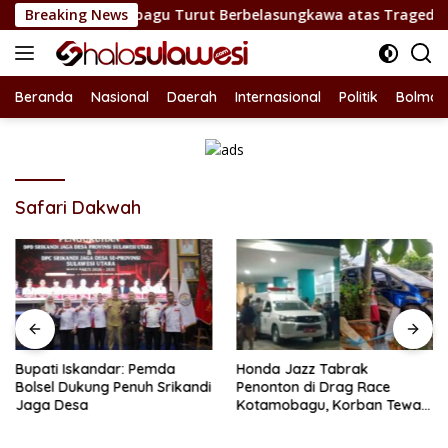
Langsung
ari Kotamobagu Turut Berbelasungkawa atas Tragedi Drag Race
Breaking News
ke
konten
Beranda
Nasional
Daerah
Internasional
Politik
Bolmon
Safari Dakwah
Bupati Iskandar: Pemda
Honda Jazz Tabrak
Bolsel Dukung Penuh Srikandi
Penonton di Drag Race
Jaga Desa
Kotamobagu, Korban Tewas
Bertambah Jadi 7 Orang