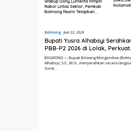
embali Heboh,
Wabup Dony Lumenta Pimpin
Kotamob
lsel Jadi Sorotan
Rakor Lintas Sektor, Pemkab
kat Anak Kandung
Bolmong Resmi Tetapkan
“Siluman”
Status Siaga Darurat Bencana
Bolmong
Juni 22, 2026
Bupati Yusra Alhabsyi Serahka
PBB-P2 2026 di Lolak, Perkuat
Optimalisasi Pendapatan Daer
BOLMONG — Bupati Bolaang Mongondow (Bolmon
Alhabsyi, S.E., M.Si., menyerahkan secara lang
Surat…