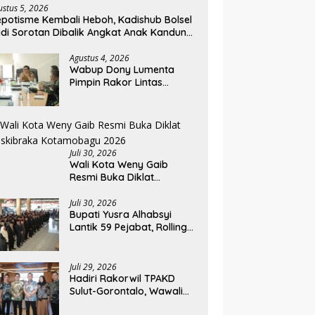
ustus 5, 2026
potisme Kembali Heboh, Kadishub Bolsel
di Sorotan Dibalik Angkat Anak Kandung
di Honor “Siluman”
Agustus 4, 2026
Wabup Dony Lumenta
Pimpin Rakor Lintas
Sektor, Pemkab Bolmong
Resmi Tetapkan Status
Siaga Darurat Bencana
Juli 30, 2026
Wali Kota Weny Gaib
Resmi Buka Diklat
Paskibraka Kotamobagu
2026
Juli 30, 2026
Bupati Yusra Alhabsyi
Lantik 59 Pejabat, Rolling
Jabatan Keempat di
Pemkab Bolmong
Juli 29, 2026
Hadiri Rakorwil TPAKD
Sulut-Gorontalo, Wawali
Rendy Dorong Inklusi