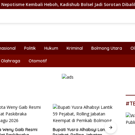
ali Heboh, Kadishub Bolsel Jadi Sorotan Dibalik Angkat Anak 
nasional
Politik
Hukum
Kriminal
Bolmong Utara
O
Olahraga
Otomotif
#T
a Weny Gaib Resmi
Bupati Yusra Alhabsyi Lantik 59
lat Paskibraka
Pejabat, Rolling Jabatan