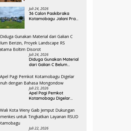
Kepala UPTD Puskesmas
Inobonto
Juli 24, 2026
36 Calon Paskibraka
Kotamobagu Jalani Pra
Diklat, Karantina Dimulai 13
Agustus
Juli 24, 2026
Diduga Gunakan Material
dari Galian C Belum
Berizin, Proyek Landscape
RS Pratama Boltim Disorot
Juli 23, 2026
Apel Pagi Pemkot
Kotamobagu Digelar
Penuh dengan Bahasa
Mongondow
Juli 22, 2026