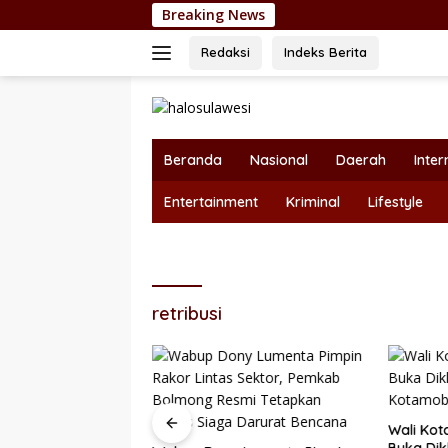
Langsung
Breaking News
Nepotisme Kemb
ke
konten
Redaksi
Indeks Berita
Beranda
Nasional
Daerah
Inter
Entertainment
Kriminal
Lifestyle
retribusi
Wali Kot
Buka Dik