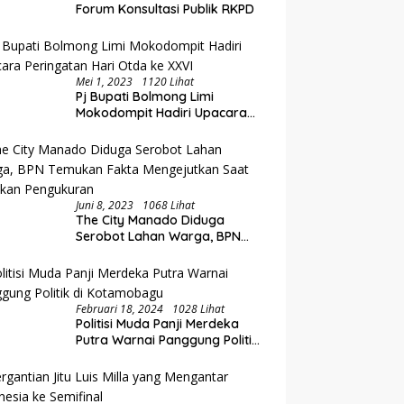
i Rakorwil TPAKD Sulut-
E
Forum Konsultasi Publik RKPD
Lewat Rakorwil TPAKD
talo, Wawali Rendy
P
g Inklusi Keuangan dan
O
iayaan UMKM
K
Mei 1, 2023
1120 Lihat
Pj Bupati Bolmong Limi
Mokodompit Hadiri Upacara
Peringatan Hari Otda ke XXVI
Juni 8, 2023
1068 Lihat
The City Manado Diduga
Serobot Lahan Warga, BPN
Temukan Fakta Mengejutkan
Saat Lakukan Pengukuran
Februari 18, 2024
1028 Lihat
Politisi Muda Panji Merdeka
Putra Warnai Panggung Politik
di Kotamobagu