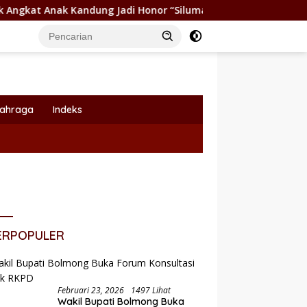
Kandung Jadi Honor “Siluman”
Wabup Dony Lumenta Pimp
lahraga
Indeks
ERPOPULER
Februari 23, 2026
1497 Lihat
Pemkot Kotamobagu Dukung
Wakil Bupati Bolmong Buka
Perluasan Akses Keuangan