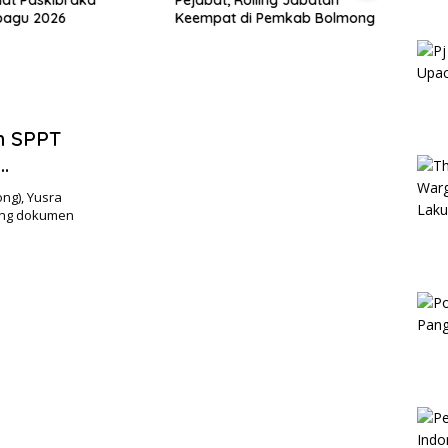
Hadir
agu 2026
Keempat di Pemkab Bolmong
Goron
Doron
Pemb
n SPPT
ah
g), Yusra
sung dokumen