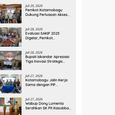
Keuangan dan
Pembiayaan UMKM
Juli 29, 2026
Pemkot Kotamobagu
Dukung Perluasan Akses
Keuangan Lewat Rakorwil
TPAKD
Juli 28, 2026
Evaluasi SAKIP 2025
Digelar, Pemkot
Kotamobagu Optimistis
Tingkatkan Tata Kelola
Pemerintahan
Juli 28, 2026
Bupati Iskandar Apresiasi
Tiga Inovasi Strategis
Pada Pembukaan PKA
Angkatan II 2026
Juli 27, 2026
Kotamobagu Jalin Kerja
Sama dengan PIP
Kemenkeu RI, Pelaku UMKM
Dapat Akses Kredit dan
Pendampingan
Juli 27, 2026
Wabup Dony Lumenta
Serahkan SK Plt Kasubbag
Kepegawaian Dishub dan