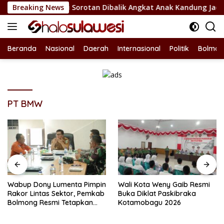
Langsung
 Bolsel Jadi Sorotan Dibalik Angkat Anak Kandung Jadi Honor 
Breaking News
ke
konten
Beranda
Nasional
Daerah
Internasional
Politik
Bolmon
PT BMW
Wabup Dony Lumenta Pimpin
Wali Kota Weny Gaib Resmi
Rakor Lintas Sektor, Pemkab
Buka Diklat Paskibraka
Bolmong Resmi Tetapkan
Kotamobagu 2026
Status Siaga Darurat
Bencana